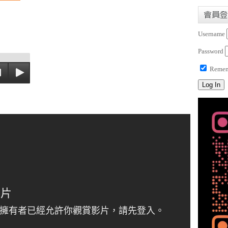
會員登
Username
Password
Remem