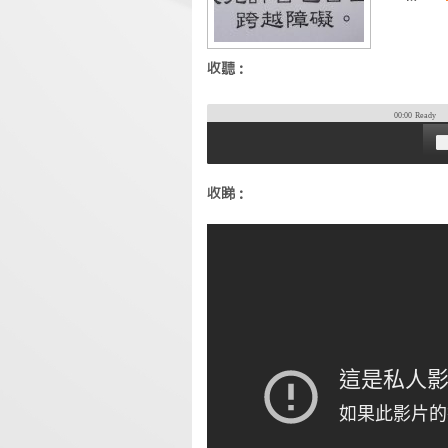
收聽：
00:00
Ready
收睇：