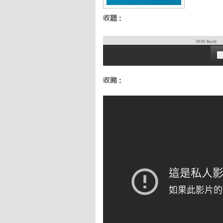
收聽：
00:00
Ready
收睇：