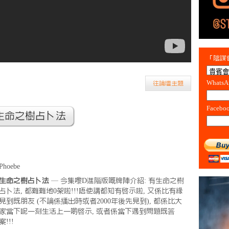
「陰謀會
Whats
往論壇主題
Facebo
~生命之樹占卜法
Phoebe
生命之樹占卜法
— 今集嚟D進階版嘅牌陣介紹: 有生命之樹
占卜法, 都難難地0架啦!!!唔使講都知有啟示啦, 又係比有緣
見到既朋友 (不論係播出時或者2000年後先見到), 都係比大
家當下呢一刻生活上一啲啟示, 或者係當下遇到問題既答
案!!!