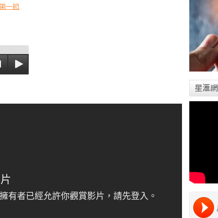
第一節
星滙網