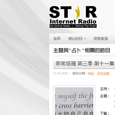
»
首頁
網台節目
視像直播
主題與"占卜"相關的節目
菲常塔羅 第三季 第十一集
21-02-2020
節目分類：
神秘
、
菲常塔羅
主持：
主題：
下載：