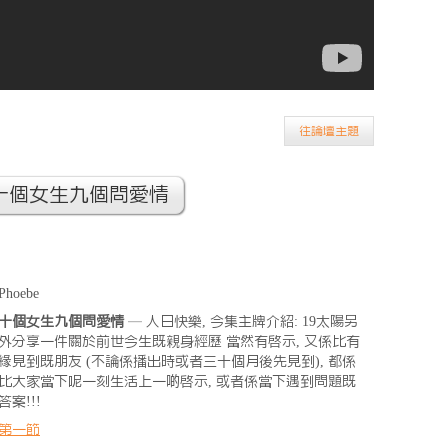
往論壇主題
~十個女生九個問愛情
Phoebe
十個女生九個問愛情
— 人日快樂, 今集主牌介紹: 19太陽另
外分享一件關於前世今生既親身經歷 當然有啟示, 又係比有
緣見到既朋友 (不論係播出時或者三十個月後先見到), 都係
比大家當下呢一刻生活上一啲啟示, 或者係當下遇到問題既
答案!!!
第一節