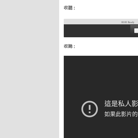
收聽：
00:00
Ready
收睇：