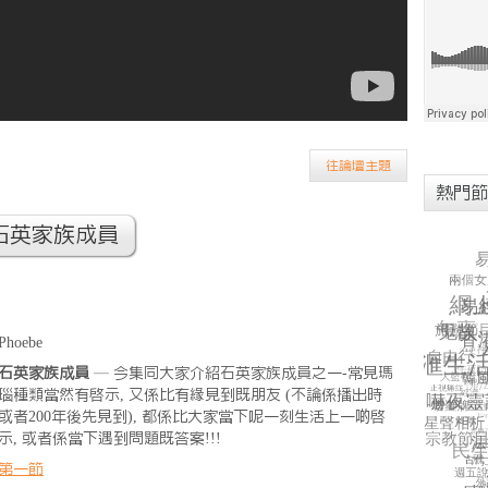
往論壇主題
熱門節
~石英家族成員
Phoebe
石英家族成員
— 今集同大家介紹石英家族成員之一-常見瑪
瑙種類當然有啟示, 又係比有緣見到既朋友 (不論係播出時
或者200年後先見到), 都係比大家當下呢一刻生活上一啲啟
示, 或者係當下遇到問題既答案!!!
第一節