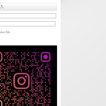
入
ber Me