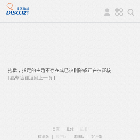
抱歉，指定的主題不存在或已被刪除或正在被審核
[ 點擊這裡返回上一頁 ]
首頁
|
登錄
|
註冊
標準版
|
觸屏版
|
電腦版
|
客戶端