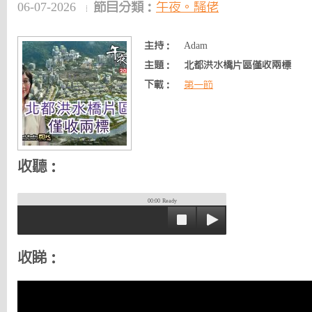
06-07-2026
節目分類：
午夜。騷佬
主持：
Adam
主題：
北都洪水橋片區僅收兩標
下載：
第一節
收聽：
00:00
Ready
收睇：