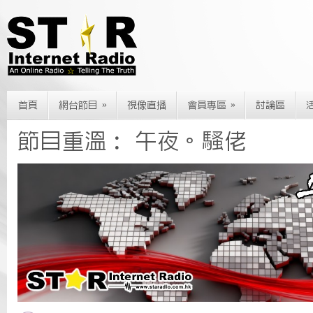
»
»
首頁
網台節目
視像直播
會員專區
討論區
節目重溫： 午夜。騷佬