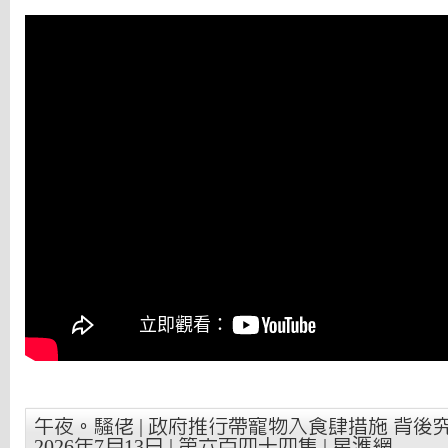
午夜。騷佬 | 政府推行帶寵物入食肆措施 背後究
2026年7月13日 | 第六百四十四集 | 星滙網