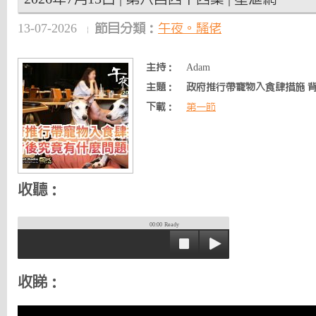
13-07-2026
節目分類：
午夜。騷佬
主持：
Adam
主題：
政府推行帶寵物入食肆措施 
下載：
第一節
收聽：
00:00
Ready
收睇：