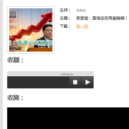
主持：
Adam
主題：
李家超：香港必定再創高峰！
下載：
第一節
收聽：
00:00
Ready
收睇：