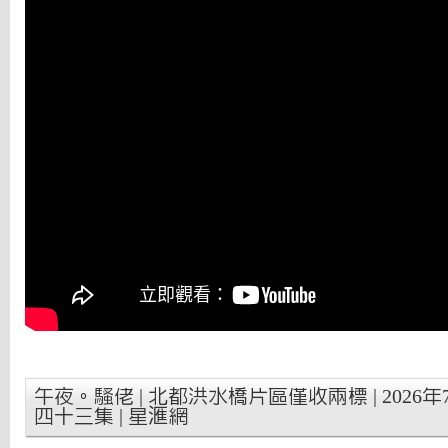
午夜。騷佬 | 北都洪水橋片區僅收兩標 | 2026年7
四十三集 | 星滙網