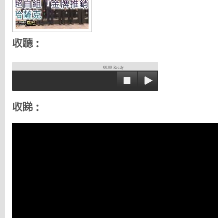
收聽：
00:00
Ready
收睇：