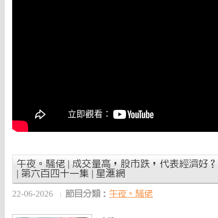
午夜。騷佬 | 成交量高，股市跌，代表經濟好？ | 
| 第六百四十一集 | 星滙網
22-06-2026
節目分類：
午夜。騷佬