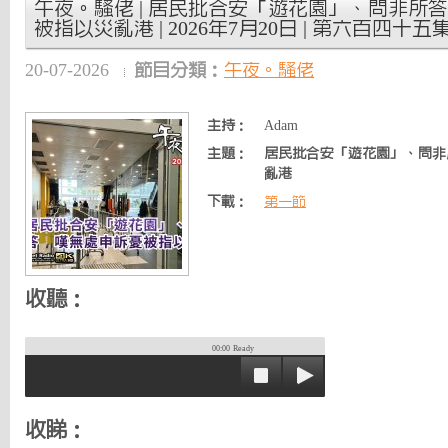
午夜。騷佬 | 居民批合安「遊花園」、問非所
被指以災亂港 | 2026年7月20日 | 第六百四十五集
20-07-2026
節目分類：
午夜。騷佬
主持：
Adam
主題：
居民批合安「遊花園」、問非
亂港
下載：
第一節
收聽：
00:00
Ready
收睇：