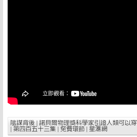
陰謀背後 | 諾貝爾物理獎科學家引證人類可以穿牆？ | 
| 第四百五十三集 | 免費環節 | 星滙網