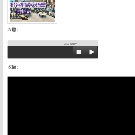
收聽：
00:00
Ready
收睇：