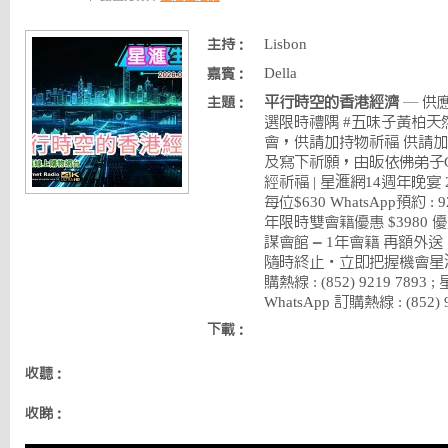
Lisbon
主持：
Della
嘉賓：
平行時空的香港經濟
— 供
主題：
選限時禮隅 #五味子黃柏
會，供請加持物祈福 供請
及寫下祈願，由皈依佛弟子G
經祈福 | 星滙網14週年晚宴 2
每位$630 WhatsApp預約 : 
年限時雙會籍優惠 $3980 
謀會館 – 1年會籍 再額外送
隨時終止・立即把握機會星滙生
購熱線 : (852) 9219 78
WhatsApp 訂購熱線 : (852) 9
下載：
收聽：
收睇：