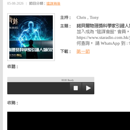
05-08-2026
節目分類：
陰謀背後
Chris , Tony
主持：
諾貝爾物理獎科學家引證人
主題：
加入成為 "陰謀會館" 會員
https://www.staradio.com.hk
何查詢， 請 WhatsApp 到 : 9
第一節
下載：
收聽：
00:00
Ready
收睇：