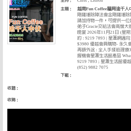
Chris , Lisbon
主持：
越南Fun Coffee騙局逾千
主題：
剛薩埵除障法會金剛薩埵除
請加持物一件，可提供一位
弟子Gracie交給法會高僧大
晚宴 2026年11月21日 (星期六
約 : 9219 7893 | 星
$3980 優越會員購物- 永久
再額外送 : 全人手揉筋理療
握機會星滙生活館產品 WhatsA
9219 7893 ; 星滙生活館優越
(852) 9882 7075
下載：
收聽：
收睇：