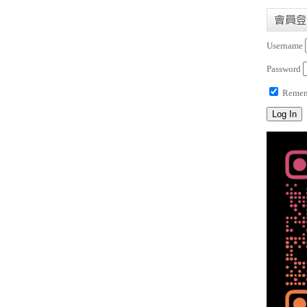
會員登
Username
Password
Remem