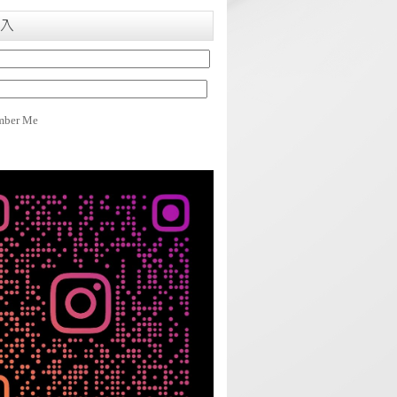
入
ber Me