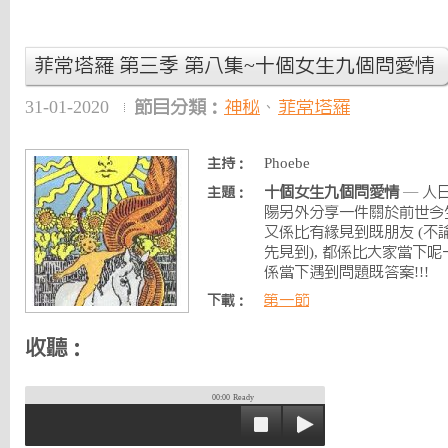
菲常塔羅 第三季 第八集~十個女生九個問愛情
31-01-2020
節目分類：
神秘
、
菲常塔羅
Phoebe
主持：
十個女生九個問愛情
— 人日
主題：
陽另外分享一件關於前世今生
又係比有緣見到既朋友 (
先見到), 都係比大家當下呢
係當下遇到問題既答案!!!
第一節
下載：
收聽：
00:00
Ready