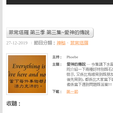
菲常塔羅 第三季 第三集~愛神的傳說
27-12-2019
節目分類：
神秘
、
菲常塔羅
Phoebe
主持：
愛神的傳說
— 今集講下水晶
主題：
同介紹一下兩種好特別既石
啟示, 又係比有緣見到既朋
後先見到), 都係比大家當下
者係當下遇到問題既答案!!!
第一節
下載：
收聽：