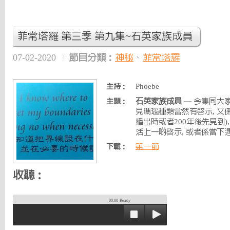
菲常塔羅 第三季 第九集~石英家族成員
07-02-2020
節目分類：
神秘
、
菲常塔羅
Phoebe
主持：
石英家族成員
— 今集同大
主題：
見瑪瑙種類當然有啟示, 又
播出時或者200年後先見到)
活上一啲啟示, 或者係當下遇
第一節
下載：
收聽：
00:00
Ready