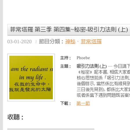
菲常塔羅 第三季 第四集~秘密-吸引力法則 (上)
03-01-2020
節目分類：
神秘
、
菲常塔羅
Phoebe
主持：
吸引力法則 (上)
— 今日講下
主題：
《秘密》呢本書, 相信大家
核心思想就係「吸引力法則」
後個啟示, 當然係比有緣見
三日後先見到), 都係比大
或者係當下遇到問題既答案!!
第一節
下載：
收聽：