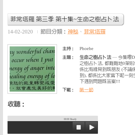
菲常塔羅 第三季 第十集~生命之樹占卜法
14-02-2020
節目分類：
神秘
、
菲常塔羅
Phoebe
主持：
生命之樹占卜法
— 今集嚟
主題：
之樹占卜法, 都難難地0架啦!
係比有緣見到既朋友 (不論
到), 都係比大家當下呢一刻
下遇到問題既答案!!!
第一節
下載：
收聽：
00:00
Ready