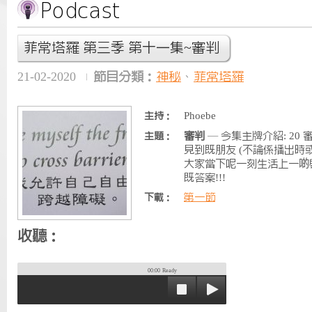
菲常塔羅 第三季 第十一集~審判
21-02-2020
節目分類：
神秘
、
菲常塔羅
Phoebe
主持：
審判
— 今集主牌介紹: 20
主題：
見到既朋友 (不論係播出時或
大家當下呢一刻生活上一啲啟
既答案!!!
第一節
下載：
收聽：
00:00
Ready