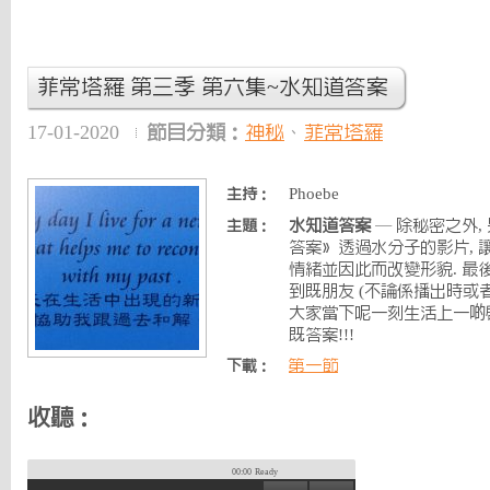
菲常塔羅 第三季 第六集~水知道答案
17-01-2020
節目分類：
神秘
、
菲常塔羅
Phoebe
主持：
水知道答案
— 除秘密之外,
主題：
答案》透過水分子的影片, 
情緒並因此而改變形貌. 最
到既朋友 (不論係播出時或者
大家當下呢一刻生活上一啲啟
既答案!!!
第一節
下載：
收聽：
00:00
Ready