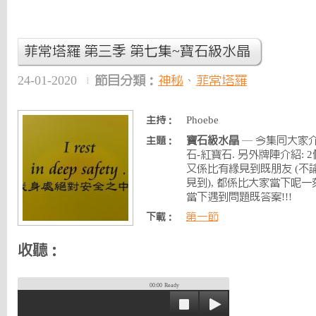
菲常塔羅 第三季 第七集~寶石級水晶
24-01-2020
節目分類：
神秘
、
菲常塔羅
Phoebe
主持：
寶石級水晶
— 今集同大家介
主題：
石-紅寶石. 另外牌陣介紹: 
又係比有緣見到既朋友 (
見到), 都係比大家當下呢一
當下遇到問題既答案!!!
第一節
下載：
收聽：
00:00
Ready