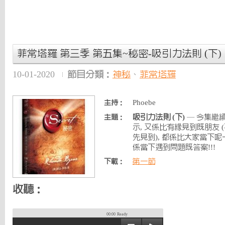
菲常塔羅 第三季 第五集~秘密-吸引力法則 (下)
10-01-2020
節目分類：
神秘
、
菲常塔羅
Phoebe
主持：
吸引力法則 (下)
— 今集繼
主題：
示, 又係比有緣見到既朋友
先見到), 都係比大家當下呢
係當下遇到問題既答案!!!
第一節
下載：
收聽：
00:00
Ready