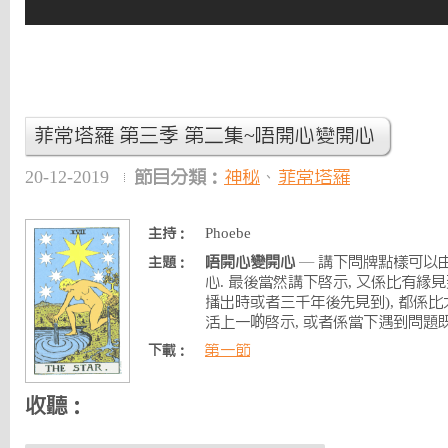
菲常塔羅 第三季 第二集~唔開心變開心
20-12-2019
節目分類：
神秘
、
菲常塔羅
Phoebe
主持：
唔開心變開心
— 講下問牌點樣可以
主題：
心. 最後當然講下啟示, 又係比有緣見
播出時或者三千年後先見到), 都係
活上一啲啟示, 或者係當下遇到問題既答
第一節
下載：
收聽：