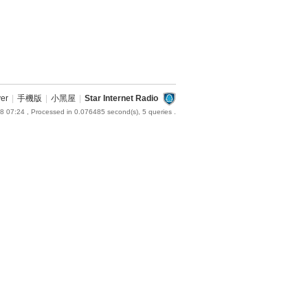
ver
|
手機版
|
小黑屋
|
Star Internet Radio
8 07:24
, Processed in 0.076485 second(s), 5 queries .