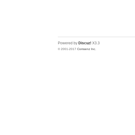
Powered by
Discuz!
X3.3
© 2001-2017
Comsenz Inc.