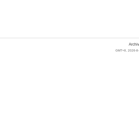
Archi
GMT+8, 2026-8-