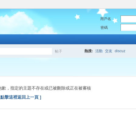
用戶名
密碼
熱搜:
活動
交友
discuz
帖子
搜
索
抱歉，指定的主題不存在或已被刪除或正在被審核
[ 點擊這裡返回上一頁 ]