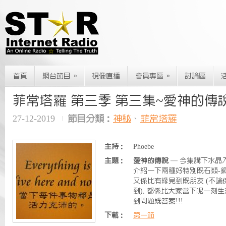
»
»
首頁
網台節目
視像直播
會員專區
討論區
菲常塔羅 第三季 第三集~愛神的傳
27-12-2019
節目分類：
神秘
、
菲常塔羅
主持：
Phoebe
主題：
愛神的傳說
— 今集講下水晶入
介紹一下兩種好特別既石類-銅
又係比有緣見到既朋友 (不
到), 都係比大家當下呢一刻
到問題既答案!!!
下載：
第一節