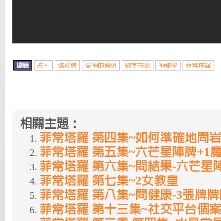
標籤
占卜
塔羅牌
愛神的傳說
數字符號
神秘學
菲常塔羅
相關主題：
菲常塔羅 第四集~如何準確地問
菲常塔羅 第五集~六芒星陣牌+1
菲常塔羅 第六集~問結果-六芒星
菲常塔羅 第七集~2女教皇
菲常塔羅 第八集~問健康-3張牌
菲常塔羅 第十三集~社交平台個