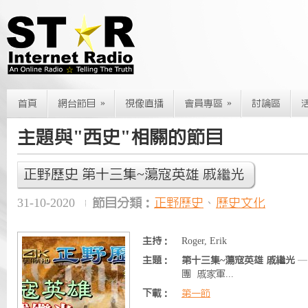
»
»
首頁
網台節目
視像直播
會員專區
討論區
主題與"西史"相關的節目
正野歷史 第十三集~蕩寇英雄 戚繼光
31-10-2020
節目分類：
正野歷史
、
歷史文化
主持：
Roger, Erik
主題：
第十三集~蕩寇英雄 戚繼光
—
團 戚家軍...
下載：
第一節