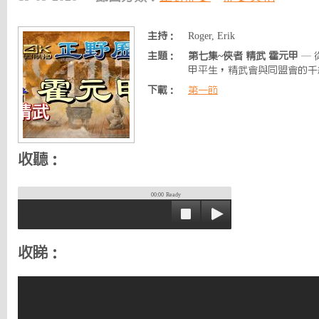
主持：
Roger, Erik
主題：
第七集~俠者 精武 霍元甲
— 
甲平生，精武會與同盟會的千絲萬縷..
下載：
第一節
收聽：
00:00
Ready
收睇：