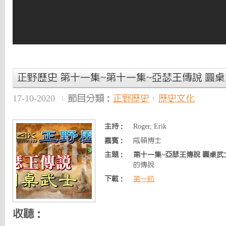
正野歷史 第十一集~第十一集~亞瑟王傳說 圓
17-10-2020
節目分類：
正野歷史
、
歷史文化
主持：
Roger, Erik
嘉賓：
咸頓博士
主題：
第十一集~亞瑟王傳說 圓桌武
的傳說
下載：
第一節
收聽：