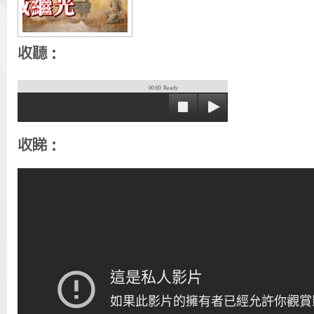
收聽：
00:00
Ready
收睇：