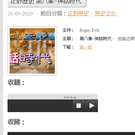
正野歷史 第八集~神話時代
26-09-2020
節目分類：
正野歷史
、
歷史文化
主持：
Roger, Erik
主題：
第八集~神話時代
— 由盤古開天
下載：
第一節
收聽：
00:00
Ready
收睇：