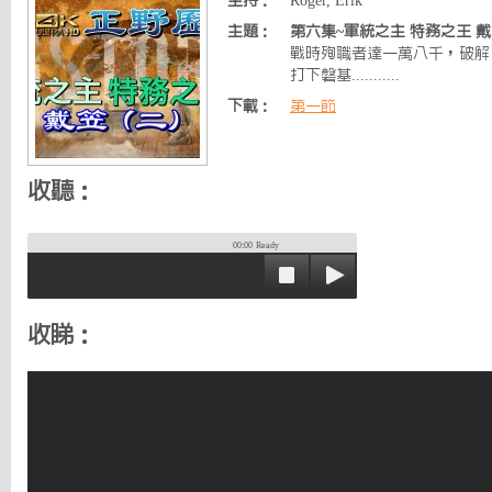
主持：
Roger, Erik
主題：
第六集~軍統之主 特務之王 戴笠
戰時殉職者達一萬八千，破解
打下磐基...........
下載：
第一節
收聽：
00:00
Ready
收睇：