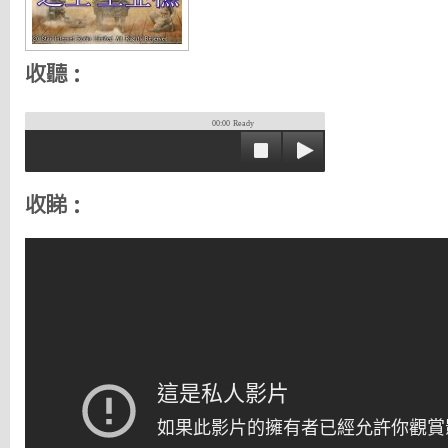
收聽：
00:00
Ready
收睇：