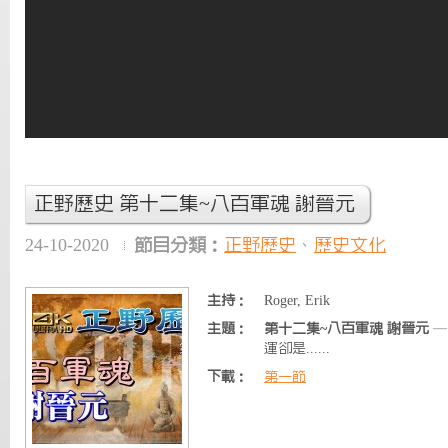
正野歷史 第十二集~八百軍魂 謝晉元
24-10-2020
節目分類：
正野歷史
、
歷史文化
主持：
Roger, Erik
主題：
第十二集~八百軍魂 謝晉元
—
運卻是......
下載：
第一節