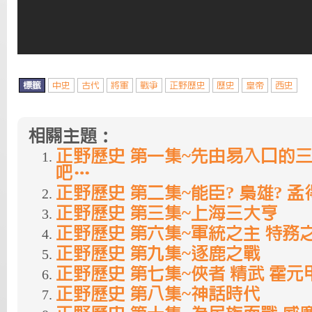
標籤
中史
古代
將軍
戰爭
正野歷史
歷史
皇帝
西史
相關主題：
正野歷史 第一集~先由易入口的
吧…
正野歷史 第二集~能臣? 梟雄? 
正野歷史 第三集~上海三大亨
正野歷史 第六集~軍統之主 特務之王
正野歷史 第九集~逐鹿之戰
正野歷史 第七集~俠者 精武 霍元
正野歷史 第八集~神話時代