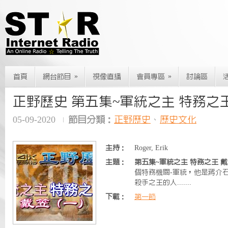
»
»
首頁
網台節目
視像直播
會員專區
討論區
正野歷史 第五集~軍統之主 特務之王 
05-09-2020
節目分類：
正野歷史
、
歷史文化
主持：
Roger, Erik
主題：
第五集~軍統之主 特務之王 戴笠
個特務機關-軍統，他是蔣介
殺手之王的人.......
下載：
第一節