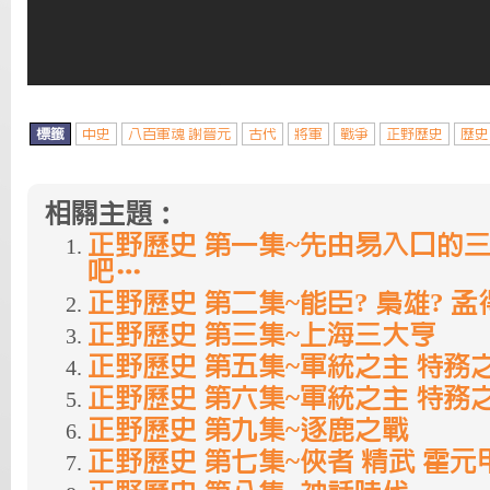
標籤
中史
八百軍魂 謝晉元
古代
將軍
戰爭
正野歷史
歷史
相關主題：
正野歷史 第一集~先由易入口的
吧…
正野歷史 第二集~能臣? 梟雄? 
正野歷史 第三集~上海三大亨
正野歷史 第五集~軍統之主 特務之王
正野歷史 第六集~軍統之主 特務之王
正野歷史 第九集~逐鹿之戰
正野歷史 第七集~俠者 精武 霍元