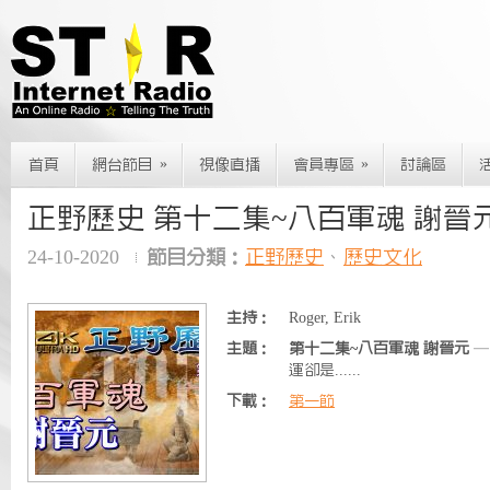
»
»
首頁
網台節目
視像直播
會員專區
討論區
正野歷史 第十二集~八百軍魂 謝晉
24-10-2020
節目分類：
正野歷史
、
歷史文化
主持：
Roger, Erik
主題：
第十二集~八百軍魂 謝晉元
—
運卻是......
下載：
第一節