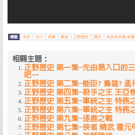
標籤
中史
古代
將軍
戰爭
正野歷史
歷史
為民族而戰 威
相關主題：
正野歷史 第一集~先由易入口的
吧…
正野歷史 第二集~能臣? 梟雄? 
正野歷史 第四集~殺手之王 王亞
正野歷史 第五集~軍統之主 特務之王
正野歷史 第六集~軍統之主 特務之王
正野歷史 第九集~逐鹿之戰
正野歷史 第七集~俠者 精武 霍元