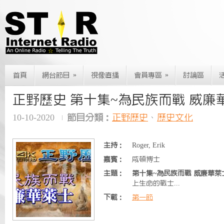
»
»
首頁
網台節目
視像直播
會員專區
討論區
正野歷史 第十集~為民族而戰 威廉
10-10-2020
節目分類：
正野歷史
、
歷史文化
主持：
Roger, Erik
嘉賓：
咸頓博士
主題：
第十集~為民族而戰 威廉華萊
上生命的戰士...
下載：
第一節