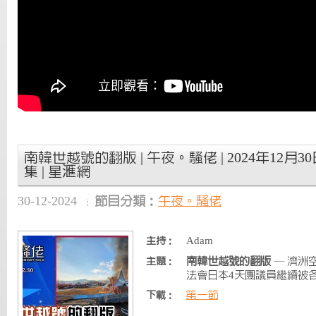
南韓世越號的翻版 | 午夜。騷佬 | 2024年12月30
集 | 星滙網
30-12-2024
節目分類：
午夜。騷佬
Adam
主持：
南韓世越號的翻版
— 濟洲
主題：
法會日本4天團議員繼續被各方
第一節
下載：