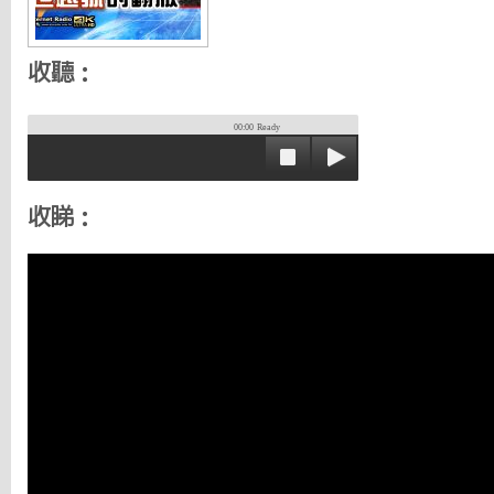
收聽：
00:00
Ready
收睇：