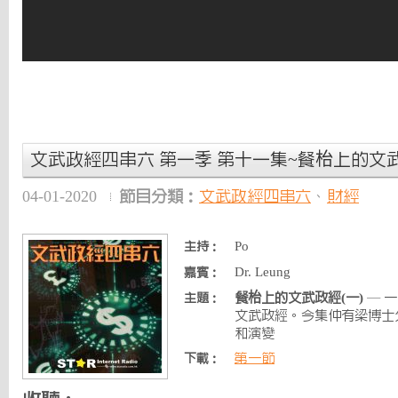
文武政經四串六 第一季 第十一集~餐枱上的文武
04-01-2020
節目分類：
文武政經四串六
、
財經
Po
主持：
Dr. Leung
嘉賓：
餐枱上的文武政經(一)
— 
主題：
文武政經。今集仲有梁博士
和演變
第一節
下載：