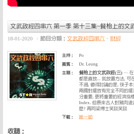
文武政經四串六 第一季 第十三集~餐枱上的文武
18-01-2020
節目分類：
文武政經四串六
、
財經
Po
主持：
Dr. Leung
嘉賓：
餐枱上的文武政經(三)
— 在
主題：
都是直放... 就放置方法,
不過, 值得討論的是, 筷子
兩國對擺放有完全不同的擺
分重要, 更將重要的經濟指標 CPI
Index. 但原來古人對豬肉
麼? 再同梁博士笑談笑談
第一節
下載：
收聽：