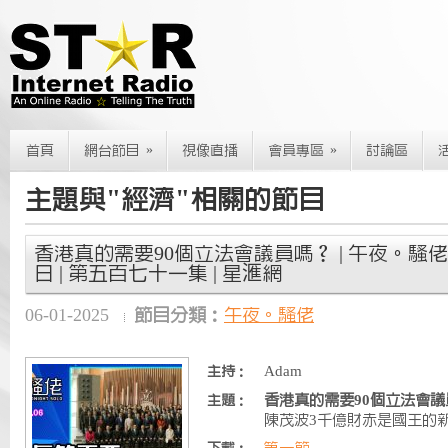
»
»
首頁
網台節目
視像直播
會員專區
討論區
主題與"經濟"相關的節目
香港真的需要90個立法會議員嗎？ | 午夜。騷佬 | 
日 | 第五百七十一集 | 星滙網
06-01-2025
節目分類：
午夜。騷佬
Adam
主持：
香港真的需要90個立法會議
主題：
陳茂波3千億財赤是國王的