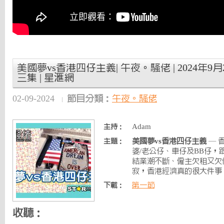
美國夢vs香港四仔主義| 午夜。騷佬 | 2024年9月
三集 | 星滙網
02-09-2024
節目分類：
午夜。騷佬
Adam
主持：
美國夢vs香港四仔主義
— 
主題：
婆/老公仔、車仔及BB仔，跟
結業潮不斷、僱主欠租又欠
寂，香港經濟真的很大件事 
第一節
下載：
收聽：