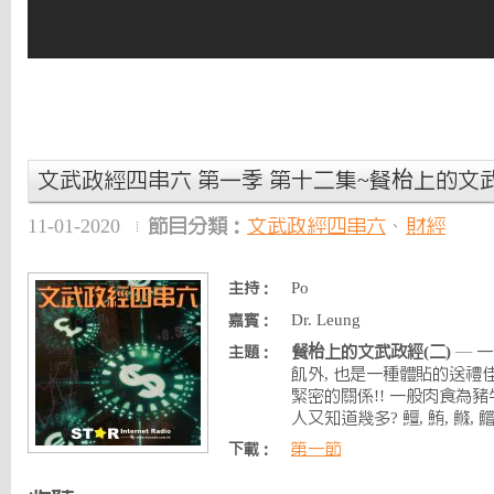
文武政經四串六 第一季 第十二集~餐枱上的文武
11-01-2020
節目分類：
文武政經四串六
、
財經
Po
主持：
Dr. Leung
嘉賓：
餐枱上的文武政經(二)
— 一
主題：
飢外, 也是一種體貼的送禮
緊密的關係!! 一般肉食為豬
人又知道幾多? 鱣, 鮪, 鰷, 
第一節
下載：