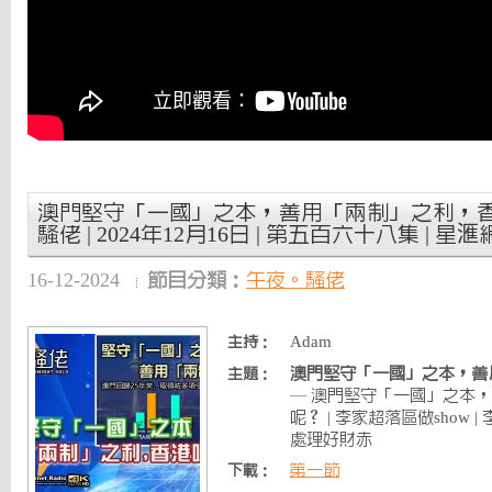
澳門堅守「一國」之本，善用「兩制」之利，香港
騷佬 | 2024年12月16日 | 第五百六十八集 | 星滙
16-12-2024
節目分類：
午夜。騷佬
Adam
主持：
澳門堅守「一國」之本，善
主題：
— 澳門堅守「一國」之本
呢？ | 李家超落區做show 
處理好財赤
第一節
下載：