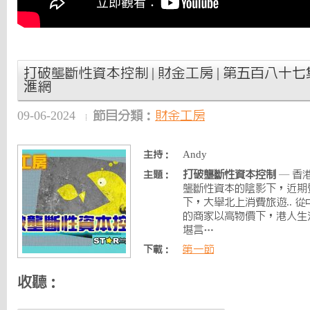
打破壟斷性資本控制 | 財金工房 | 第五百八十七集 | 2
滙網
09-06-2024
節目分類：
財金工房
Andy
主持：
打破壟斷性資本控制
— 香
主題：
壟斷性資本的陰影下，近期
下，大舉北上消費旅遊.. 
的商家以高物價下，港人生
堪言…
第一節
下載：
收聽：