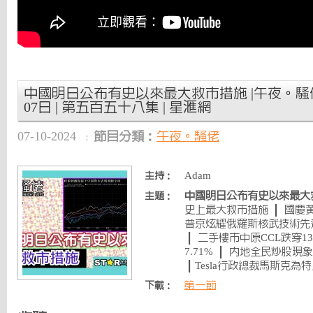
中國明日公布有史以來最大救市措施 |午夜。騷佬 |
07日 | 第五百五十八集 | 星滙網
07-10-2024
節目分類：
午夜。騷佬
Adam
主持：
中國明日公布有史以來最大
主題：
史上最大救市措施 ｜ 國慶
普京炫耀俄羅斯核武技術先
｜ 二手樓市中原CCL跌穿
7.71% ｜ 內地全民炒股現
｜Tesla行政總裁馬斯克為
第一節
下載：