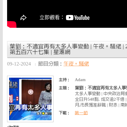
葉劉：不適宜再有太多人事變動 | 午夜。騷佬 | 202
第五百六十七集 | 星滙網
09-12-2024
節目分類：
午夜。騷佬
Adam
主持：
葉劉：不適宜再有太多人事
主題：
太多人事變動 | 中央政治
全日升548點. 成交逾2千億
月,市長獲准辭職 | 財赤 | 
第一節
下載：