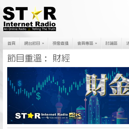
»
»
首頁
網台節目
視像直播
會員專區
討論區
節目重溫： 財經