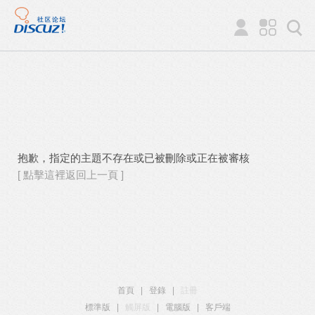
抱歉，指定的主題不存在或已被刪除或正在被審核
[ 點擊這裡返回上一頁 ]
首頁
|
登錄
|
註冊
標準版
|
觸屏版
|
電腦版
|
客戶端