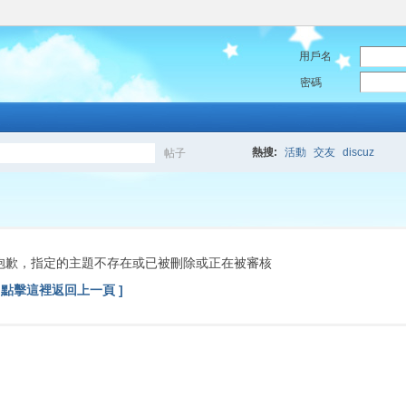
用戶名
密碼
熱搜:
活動
交友
discuz
帖子
搜
索
抱歉，指定的主題不存在或已被刪除或正在被審核
[ 點擊這裡返回上一頁 ]