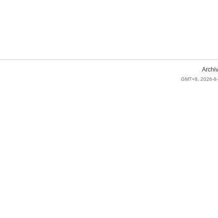
Archi
GMT+8, 2026-8-