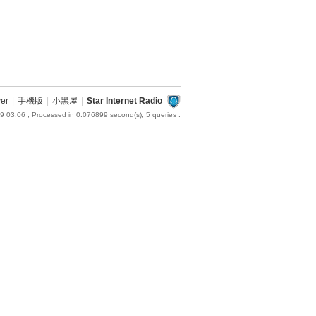
ver
|
手機版
|
小黑屋
|
Star Internet Radio
9 03:06
, Processed in 0.076899 second(s), 5 queries .