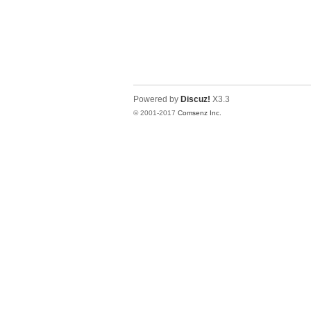
Powered by
Discuz!
X3.3
© 2001-2017
Comsenz Inc.