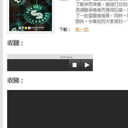
了戰爭而準備。借錢打仗自
透過戰爭債卷而獲得巨富。美
了一批愛國者債劵。同時，
關係，今集就同大家探討一
第一節
下載：
收聽：
00:00
Ready
收睇：