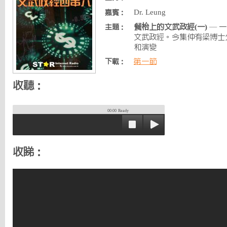
Dr. Leung
嘉賓：
餐枱上的文武政經(一)
— 
主題：
文武政經。今集仲有梁博士
和演變
第一節
下載：
收聽：
00:00
Ready
收睇：