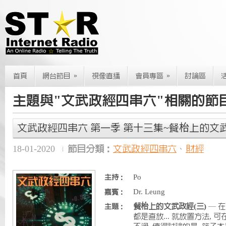
»
»
首頁
網台節目
視像直播
會員專區
討論區
主題與"文武政經四串六"相關的節
文武政經四串六 第一季 第十三集~餐枱上的文武
18-01-2020
節目分類：
文武政經四串六
、
財經
Po
主持：
Dr. Leung
嘉賓：
餐枱上的文武政經(三)
— 在
主題：
都是直放... 就放置方法,