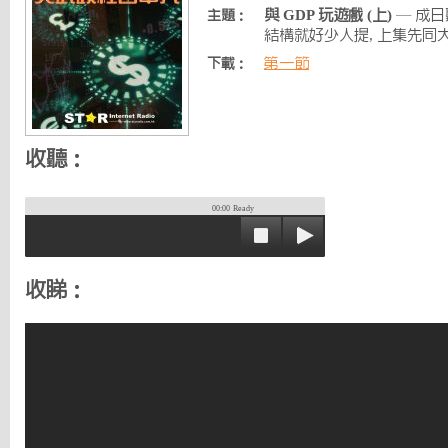
與 GDP 玩遊戲 (上)
— 成日
主題：
結構就好少人提, 上集先同
第一節
下載：
收聽：
00:00
Ready
收睇：