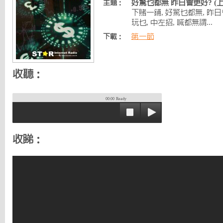
好驚乜都無 昨日會更好? (上
主題：
下賭一鋪, 好驚乜都無, 昨
玩乜, 中左招, 喊都無謂...
第一節
下載：
收聽：
00:00
Ready
收睇：