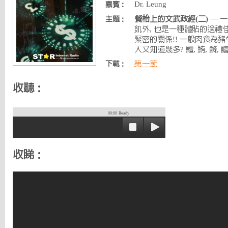
Dr. Leung
嘉賓：
餐枱上的文武政經(二)
— 一
主題：
飢外, 也是一種體貼的送禮
緊密的關係!! 一般肉食為豬
人又知道幾多? 鱣, 鮪, 鰷, 
第一節
下載：
收聽：
00:00
Ready
收睇：