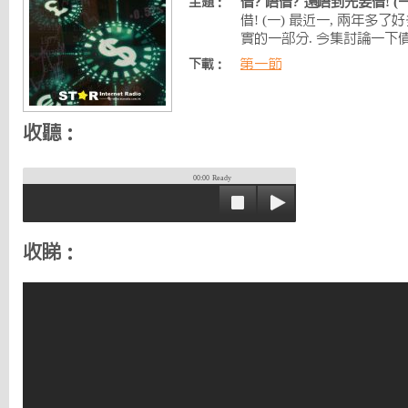
借? 唔借? 還唔到先要借! (一
主題：
借! (一) 最近一, 兩年多
實的一部分. 今集討論一下
第一節
下載：
收聽：
00:00
Ready
收睇：