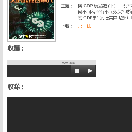
與 GDP 玩遊戲 (下)
— 稅率
主題：
何不同稅率有不同效果? 點
關 GDP事? 到底美國呢幾
第一節
下載：
收聽：
00:00
Ready
收睇：