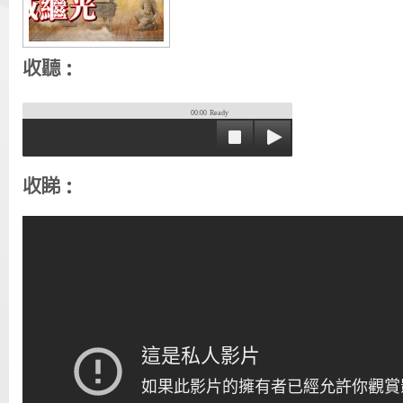
收聽：
00:00
Ready
收睇：