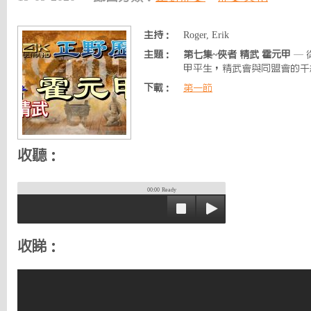
主持：
Roger, Erik
主題：
第七集~俠者 精武 霍元甲
— 
甲平生，精武會與同盟會的千絲萬縷..
下載：
第一節
收聽：
00:00
Ready
收睇：