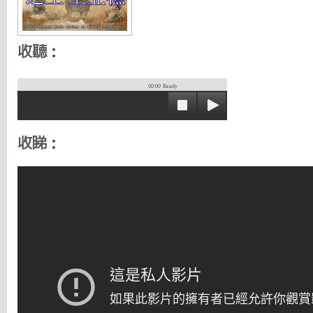
收聽：
00:00
Ready
收睇：