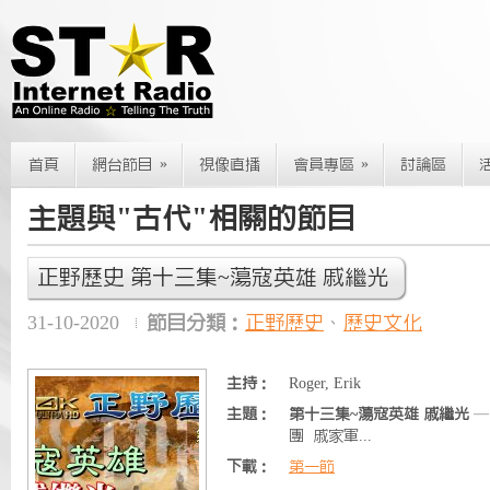
»
»
首頁
網台節目
視像直播
會員專區
討論區
主題與"古代"相關的節目
正野歷史 第十三集~蕩寇英雄 戚繼光
31-10-2020
節目分類：
正野歷史
、
歷史文化
主持：
Roger, Erik
主題：
第十三集~蕩寇英雄 戚繼光
—
團 戚家軍...
下載：
第一節