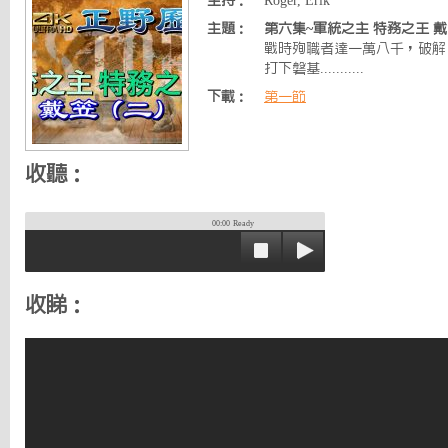
主持：
Roger, Erik
主題：
第六集~軍統之主 特務之王 戴笠
戰時殉職者達一萬八千，破解
打下磐基...........
下載：
第一節
收聽：
00:00
Ready
收睇：