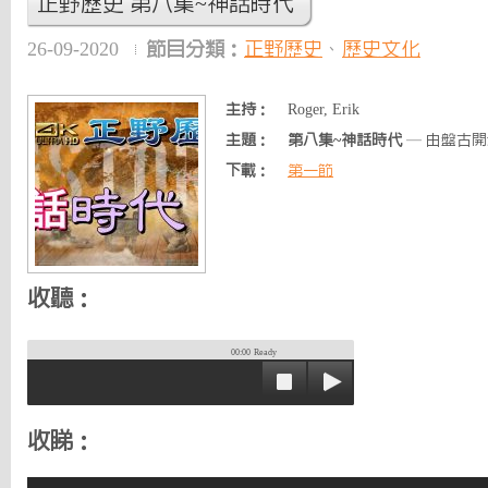
正野歷史 第八集~神話時代
26-09-2020
節目分類：
正野歷史
、
歷史文化
主持：
Roger, Erik
主題：
第八集~神話時代
— 由盤古開天
下載：
第一節
收聽：
00:00
Ready
收睇：