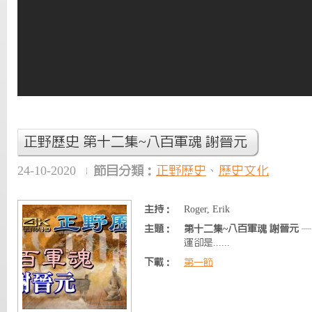
正野歷史 第十二集~八百軍魂 謝晉元
24-10-2020
節目分類：
正野歷史
、
歷史文化
主持：
Roger, Erik
主題：
第十二集~八百軍魂 謝晉元
—
運卻是......
下載：
第一節