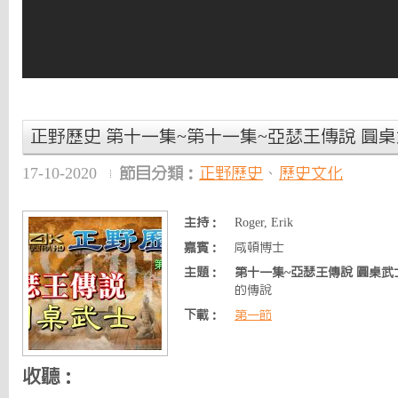
正野歷史 第十一集~第十一集~亞瑟王傳說 圓
17-10-2020
節目分類：
正野歷史
、
歷史文化
主持：
Roger, Erik
嘉賓：
咸頓博士
主題：
第十一集~亞瑟王傳說 圓桌武
的傳說
下載：
第一節
收聽：