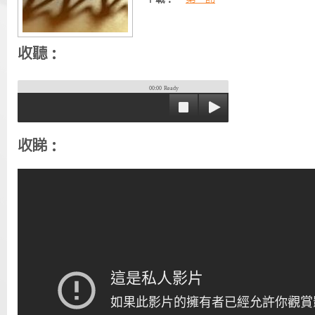
收聽：
00:00
Ready
收睇：