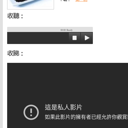
收聽：
00:00
Ready
收睇：