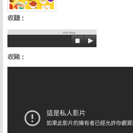
收聽：
00:00
Ready
收睇：