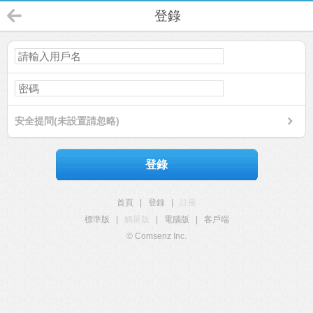
登錄
安全提問(未設置請忽略)
登錄
首頁
|
登錄
|
註冊
標準版
|
觸屏版
|
電腦版
|
客戶端
© Comsenz Inc.