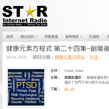
»
»
首頁
網台節目
視像直播
會員專區
討論區
健康元素方程式 第二十四集~創傷
20-01-2020
節目分類：
健康元素方程式
、
生活
主持：
Castiel, Adam
主題：
創傷後遺症
— 創傷後遺症是
遺症？我們又有什麼方法去治
下載：
第一節