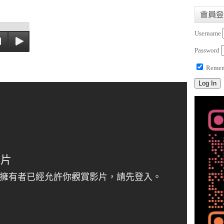
會員登
Username
Password
Remem