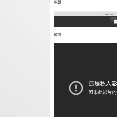
收聽：
00:00
Ready
收睇：