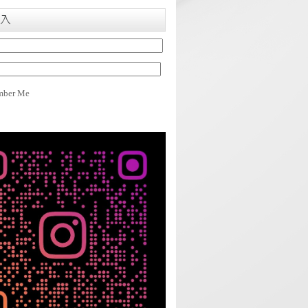
入
ber Me