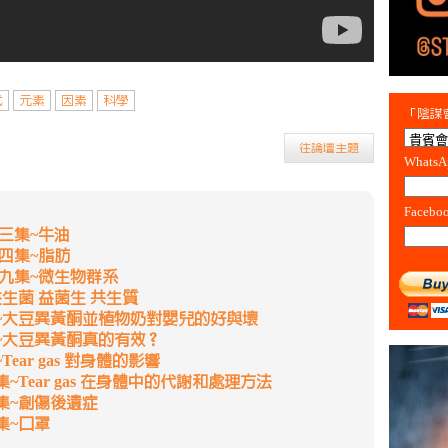
式
元素
因素
科學
「陰謀會
往論壇主題
Whats
Facebo
三集~牛油
四集~脂肪
第九集~微生物群系
生菌 益菌生 共生質
~大豆異黃酮並植物奶對嬰兒的好與壞
~大豆異黃酮真的有效？
ar gas 對身體的影響
Tear gas 在身體中的代謝和處理方法
集~創傷後遺症
集~口罩