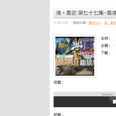
港。舊史 第七十七集~香
21-09-2020
節目分類：
歷史文化
、
港。舊
主持：
主題：
下載：
收聽：
00:00
Ready
收睇：