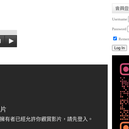
會員登
Username
Password
Remem