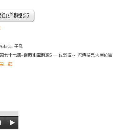
港街道趣談5
史
Ashida, 子喬
第七十七集~香港街道趣談5
— 佐敦道～ 流傳猛鬼大屋位置
第一節