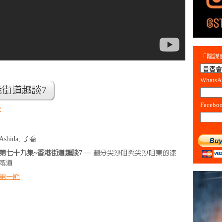
「陰謀會
Whats
港街道趣談7
Facebo
史
Ashida, 子喬
第七十九集~香港街道趣談7
— 劃分尖沙咀與尖沙咀東的漆
咸道
第一節