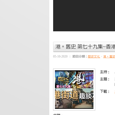
港。舊史 第七十九集~香
05-10-2020
節目分類：
歷史文化
、
港。舊
主持：
主題：
下載：