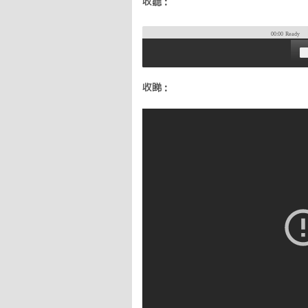
收聽：
00:00
Ready
收睇：