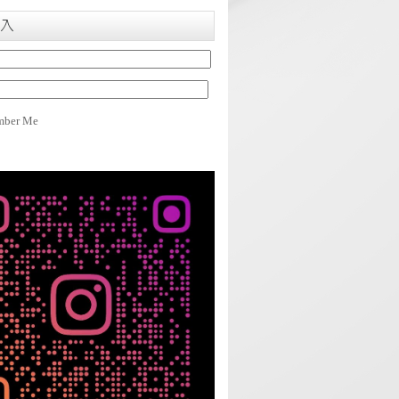
入
ber Me