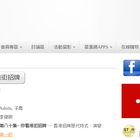
»
»
»
會員專區
討論區
活動留影
星滙網APPS
在線購物
港街招牌
史
Ashida, 子喬
李健明
第八十集~ 你看港街招牌
— 香港招牌歷代特式、演變
第一節