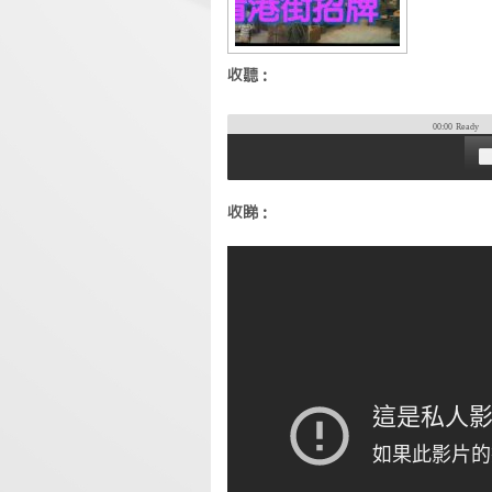
收聽：
00:00
Ready
收睇：