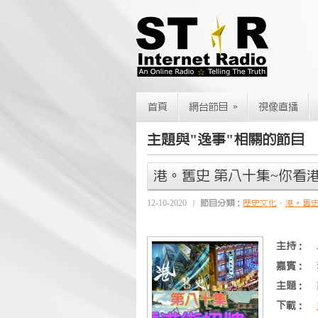
»
首頁
網台節目
視像直播
主題與"逸事"相關的節目
港。舊史 第八十集~你看
12-10-2020
節目分類：
歷史文化
、
港。舊
主持：
嘉賓：
主題：
下載：