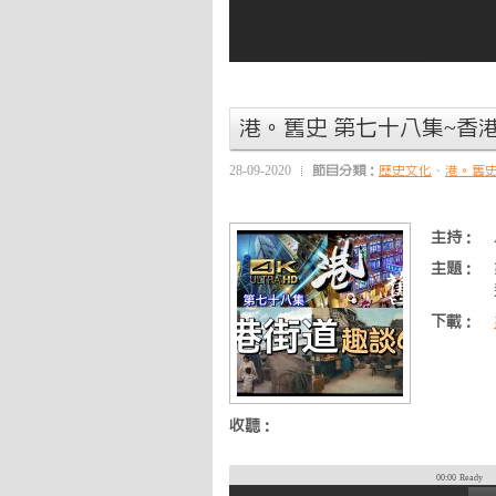
港。舊史 第七十八集~香
28-09-2020
節目分類：
歷史文化
、
港。舊
主持：
主題：
下載：
收聽：
00:00
Ready