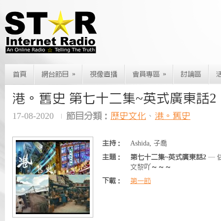
»
»
首頁
網台節目
視像直播
會員專區
討論區
港。舊史 第七十二集~英式廣東話2
17-08-2020
節目分類：
歷史文化
、
港。舊史
主持：
Ashida, 子喬
主題：
第七十二集~英式廣東話2
— 
文黎吖～～～
下載：
第一節