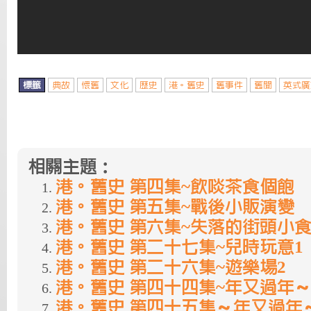
標籤
典故
懷舊
文化
歷史
港。舊史
舊事件
舊聞
英式廣
相關主題：
港。舊史 第四集~飲啖茶食個飽
港。舊史 第五集~戰後小販演變
港。舊史 第六集~失落的街頭小
港。舊史 第二十七集~兒時玩意1
港。舊史 第二十六集~遊樂場2
港。舊史 第四十四集~年又過年～
港。舊史 第四十五集～年又過年