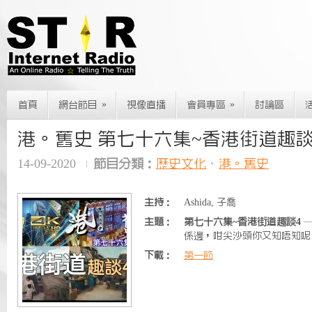
»
»
首頁
網台節目
視像直播
會員專區
討論區
港。舊史 第七十六集~香港街道趣談
14-09-2020
節目分類：
歷史文化
、
港。舊史
主持：
Ashida, 子喬
主題：
第七十六集~香港街道趣談4
—
係邊，咁尖沙頭你又知唔知呢
下載：
第一節