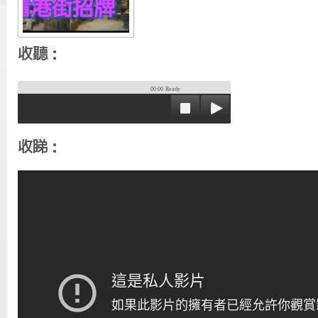
收聽：
00:00
Ready
收睇：