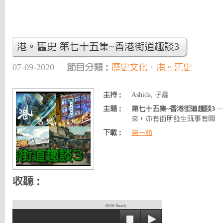
港。舊史 第七十五集~香港街道趣談3
07-09-2020
節目分類：
歷史文化
、
港。舊史
主持：
Ashida, 子喬
主題：
第七十五集~香港街道趣談3
—
來，亦有街所發生既事有關
下載：
第一節
收聽：
00:00
Ready