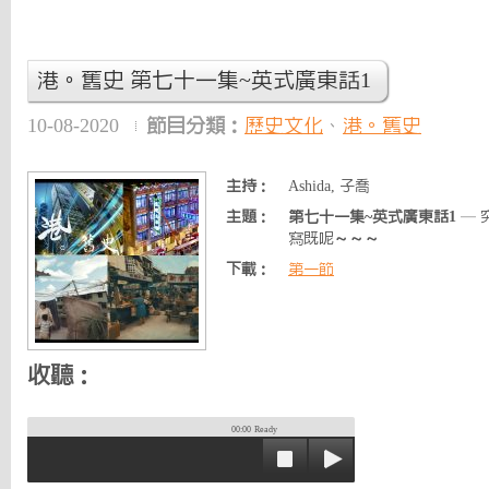
港。舊史 第七十一集~英式廣東話1
10-08-2020
節目分類：
歷史文化
、
港。舊史
主持：
Ashida, 子喬
主題：
第七十一集~英式廣東話1
— 究
寫既呢～～～
下載：
第一節
收聽：
00:00
Ready