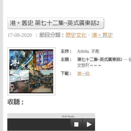
港。舊史 第七十二集~英式廣東話2
17-08-2020
節目分類：
歷史文化
、
港。舊史
主持：
Ashida, 子喬
主題：
第七十二集~英式廣東話2
— 
文黎吖～～～
下載：
第一節
收聽：
00:00
Ready