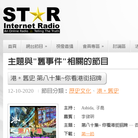
»
»
首頁
網台節目
視像直播
會員專區
討論區
主題與"舊事件"相關的節目
港。舊史 第八十集~你看港街招牌
12-10-2020
節目分類：
歷史文化
、
港。舊史
主持：
Ashida, 子喬
嘉賓：
李健明
主題：
第八十集~ 你看港街招牌
— 
下載：
第一節