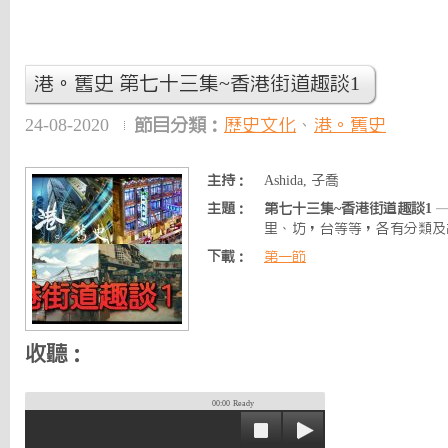
港。舊史 第七十三集~香港街道趣談1
24-08-2020
節目分類：
歷史文化
、
港。舊史
主持：
Ashida, 子喬
主題：
第七十三集~香港街道趣談1
—
里、坊，台等等，各有分類及
下載：
第一節
收聽：
00:00
Ready