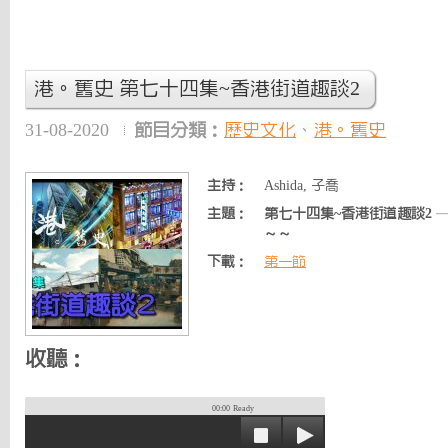
港。舊史 第七十四集~香港街道趣談2
31-08-2020
節目分類：
歷史文化
、
港。舊史
主持：
Ashida, 子喬
主題：
第七十四集~香港街道趣談2
—
～～
下載：
第一節
收聽：
00:00
Ready