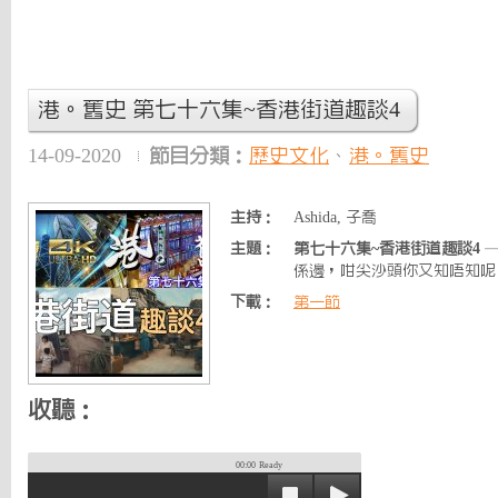
港。舊史 第七十六集~香港街道趣談4
14-09-2020
節目分類：
歷史文化
、
港。舊史
主持：
Ashida, 子喬
主題：
第七十六集~香港街道趣談4
—
係邊，咁尖沙頭你又知唔知呢
下載：
第一節
收聽：
00:00
Ready