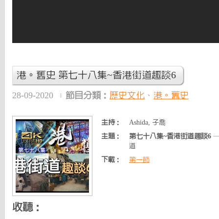
港。舊史 第七十八集~香港街道趣談6
28-09-2020
節目分類：
歷史文化
、
港。舊史
主持：
Ashida, 子喬
主題：
第七十八集~香港街道趣談6
—
道
下載：
第一節
收聽：