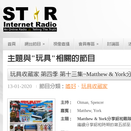
»
»
首頁
網台節目
視像直播
會員專區
討論區
主題與"玩具"相關的節目
玩具收藏家 第四季 第十三集~Matthew & Yor
13-01-2020
節目分類：
嗜好
、
玩具收藏家
主持：
Oiman, Spencer
嘉賓：
Matthew, York
主題：
Matthew & York分享昭和戰
繼續分享昭和時期的第五部至