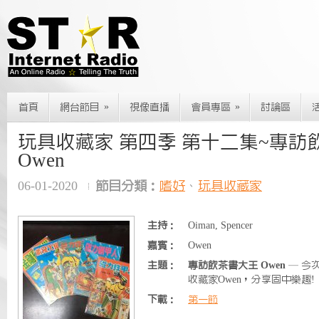
»
»
首頁
網台節目
視像直播
會員專區
討論區
玩具收藏家 第四季 第十二集~專訪
Owen
06-01-2020
節目分類：
嗜好
、
玩具收藏家
主持：
Oiman, Spencer
嘉賓：
Owen
主題：
專訪飲茶書大王 Owen
— 今
收藏家Owen，分享固中樂趣!
下載：
第一節