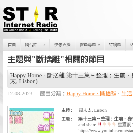
»
»
首頁
網台節目
視像直播
會員專區
討論區
主題與"斷捨離"相關的節目
Happy Home · 斷捨離 第十三集～整理：生前、
太, Lisbon)
12-08-2023
節目分類：
Happy Home · 斷捨離
、
生活
關太太, Lisbon
主持：
第十三集～整理：生前、身
主題：
and share
星滙網 Y
https://www.youtube.com