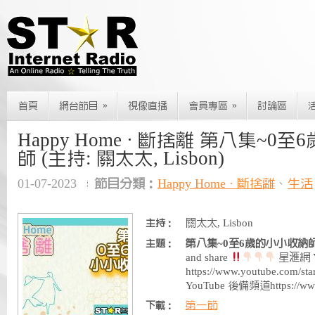
»
»
首頁
網台節目
視像直播
會員專區
討論區
Happy Home · 斷捨離 第八集~0
師 (主持: 關太太, Lisbon)
01-07-2023
節目分類：
Happy Home · 斷捨離
、
生活
關太太, Lisbon
主持：
第八集~0至6歲的小小收納
主題：
and share
星滙網 Y
https://www.youtube.com
YouTube 後備頻道https://ww
第一節
下載：