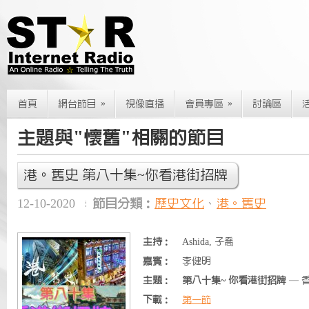
»
»
首頁
網台節目
視像直播
會員專區
討論區
主題與"懷舊"相關的節目
港。舊史 第八十集~你看港街招牌
12-10-2020
節目分類：
歷史文化
、
港。舊史
主持：
Ashida, 子喬
嘉賓：
李健明
主題：
第八十集~ 你看港街招牌
— 
下載：
第一節