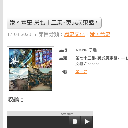
港。舊史 第七十二集~英式廣東話2
17-08-2020
節目分類：
歷史文化
、
港。舊史
主持：
Ashida, 子喬
主題：
第七十二集~英式廣東話2
— 
文黎吖～～～
下載：
第一節
收聽：
00:00
Ready