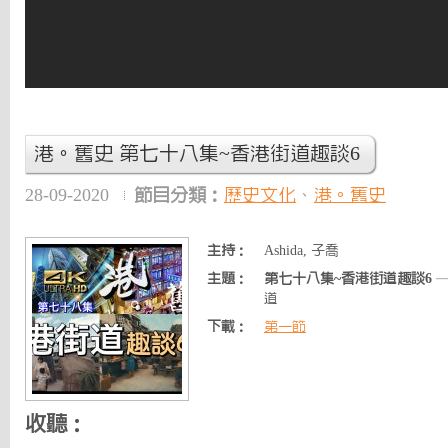
港。舊史 第七十八集~香港街道趣談6
28-09-2020
節目分類：
歷史文化
、
港。舊史
主持：
Ashida, 子喬
主題：
第七十八集~香港街道趣談6
—
道
下載：
第一節
收聽：