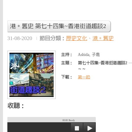
港。舊史 第七十四集~香港街道趣談2
31-08-2020
節目分類：
歷史文化
、
港。舊史
主持：
Ashida, 子喬
主題：
第七十四集~香港街道趣談2
—
～～
下載：
第一節
收聽：
00:00
Ready