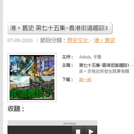
港。舊史 第七十五集~香港街道趣談3
07-09-2020
節目分類：
歷史文化
、
港。舊史
主持：
Ashida, 子喬
主題：
第七十五集~香港街道趣談3
—
來，亦有街所發生既事有關
下載：
第一節
收聽：
00:00
Ready