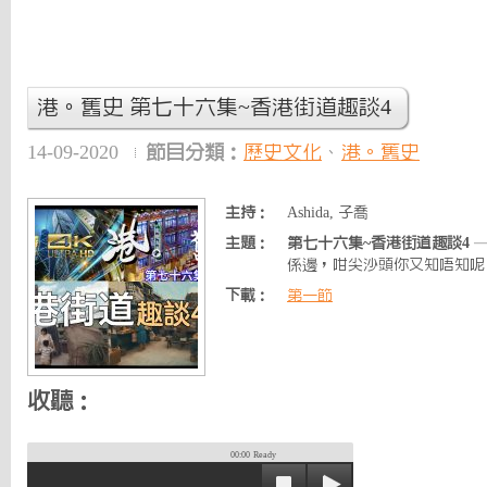
港。舊史 第七十六集~香港街道趣談4
14-09-2020
節目分類：
歷史文化
、
港。舊史
主持：
Ashida, 子喬
主題：
第七十六集~香港街道趣談4
—
係邊，咁尖沙頭你又知唔知呢
下載：
第一節
收聽：
00:00
Ready