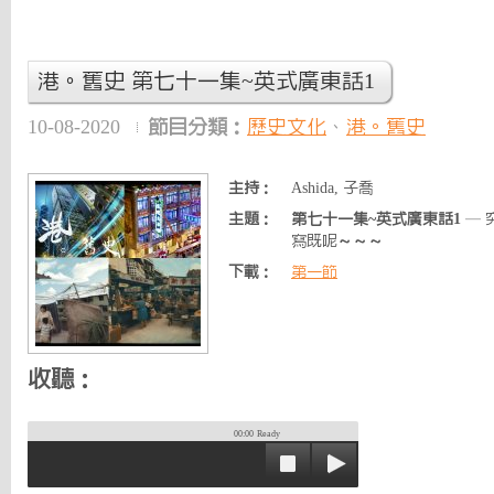
港。舊史 第七十一集~英式廣東話1
10-08-2020
節目分類：
歷史文化
、
港。舊史
主持：
Ashida, 子喬
主題：
第七十一集~英式廣東話1
— 究
寫既呢～～～
下載：
第一節
收聽：
00:00
Ready