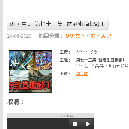
港。舊史 第七十三集~香港街道趣談1
24-08-2020
節目分類：
歷史文化
、
港。舊史
主持：
Ashida, 子喬
主題：
第七十三集~香港街道趣談1
—
里、坊，台等等，各有分類及
下載：
第一節
收聽：
00:00
Ready