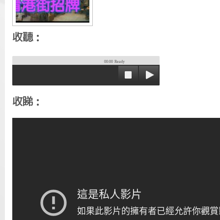
收聽：
00:00
Ready
收睇：