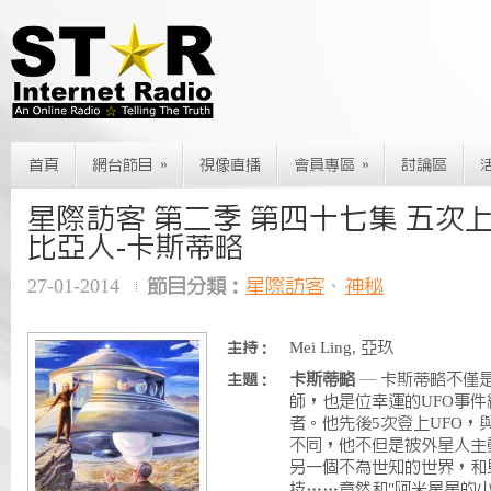
»
»
首頁
網台節目
視像直播
會員專區
討論區
星際訪客 第二季 第四十七集 五次
比亞人-卡斯蒂略
27-01-2014
節目分類：
星際訪客
、
神秘
Mei Ling, 亞玖
主持：
卡斯蒂略
— 卡斯蒂略不僅
主題：
師，也是位幸運的UFO事
者。他先後5次登上UFO，
不同，他不但是被外星人主
另一個不為世知的世界，和
技……竟然和"阿米星星的