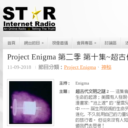
»
»
首頁
網台節目
視像直播
會員專區
討論區
Project Enigma 第二季 第十集~
11-09-2018
節目分類：
Project Enigma
、
神秘
Enigma
主持：
超古代文明之謎 2
— 這集
主題：
生命的起源；美國有人發現一
漫畫家: ”池上遼” 的 "星
中 …… 誕生而毀滅的生命究
進化, 不久就用自己的力
的旅行者。 但從來沒有人知道
值我們去思考！