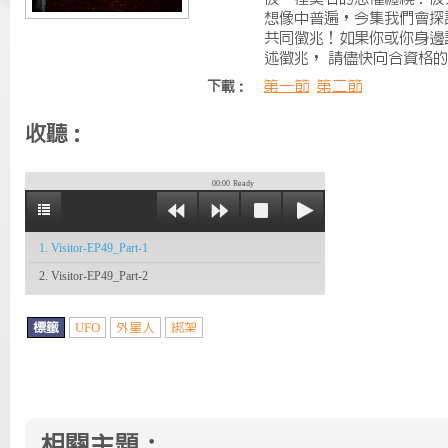
想像中普遍，今集我們會探
共同徵兆！如果你或你身邊
述徵兆， 請儘快向合資格
第一節
第二節
下載：
收聽：
00:00
Ready
1. Visitor-EP49_Part-1
2. Visitor-EP49_Part-2
標籤
UFO
外星人
綁架
相關主題：