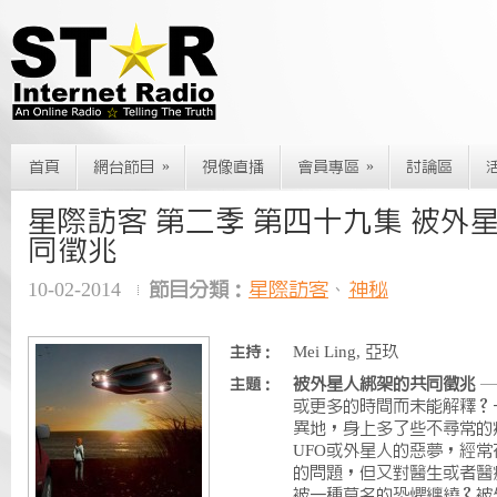
»
»
首頁
網台節目
視像直播
會員專區
討論區
星際訪客 第二季 第四十九集 被外
同徵兆
10-02-2014
節目分類：
星際訪客
、
神秘
Mei Ling, 亞玖
主持：
被外星人綁架的共同徵兆
—
主題：
或更多的時間而未能解釋？
異地，身上多了些不尋常的
UFO或外星人的惡夢，經
的問題，但又對醫生或者醫
被一種莫名的恐懼纏繞？被