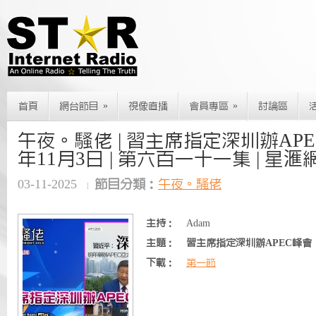
»
»
首頁
網台節目
視像直播
會員專區
討論區
午夜。騷佬 | 習主席指定深圳辦APEC峰
年11月3日 | 第六百一十一集 | 星滙
03-11-2025
節目分類：
午夜。騷佬
主持：
Adam
主題：
習主席指定深圳辦APEC峰會
下載：
第一節