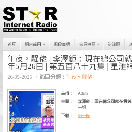
»
»
首頁
網台節目
視像直播
會員專區
討論區
午夜。騷佬 | 李澤鉅：現在總公司就在雲
年5月26日 | 第五百八十九集 | 星滙
26-05-2025
節目分類：
午夜。騷佬
主持：
Adam
主題：
李澤鉅：現在總公司就在雲端
一切
下載：
第一節