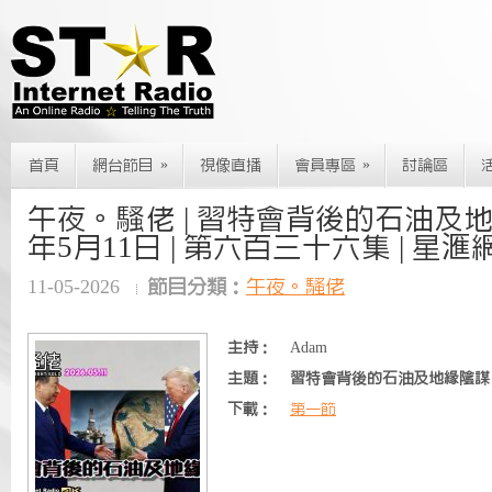
»
»
首頁
網台節目
視像直播
會員專區
討論區
午夜。騷佬 | 習特會背後的石油及地緣陰
年5月11日 | 第六百三十六集 | 星滙
11-05-2026
節目分類：
午夜。騷佬
主持：
Adam
主題：
習特會背後的石油及地緣陰謀
下載：
第一節