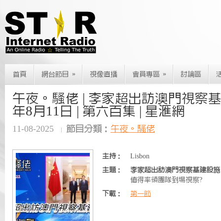
»
»
首頁
網台節目
視像直播
會員專區
討論區
午夜。騷佬 | 李家超出訪澳門視察基建設
年8月11日 | 第六百集 | 星滙網
11-08-2025
節目分類：
午夜。騷佬
主持：
Lisbon
主題：
李家超出訪澳門視察基建設施
值得率領團隊到場視察?
下載：
第一節