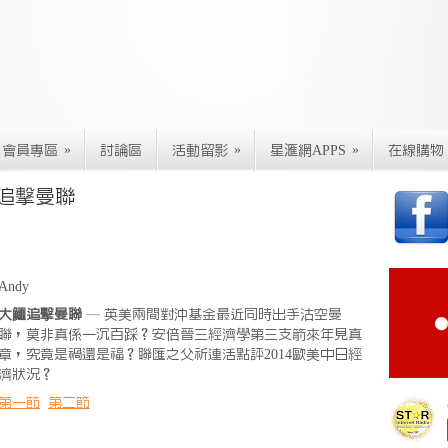
»
»
»
會員專區
討論區
活動留影
星滙網APPS
在線購物
鱷追擊曼聯
Andy
大鱷追擊曼聯
— 英美兩間對沖基金最近同時出手沽空曼
聯，莫非真係一沉百踩？安倍晉三經濟學第三支箭來年見真
章，究竟是禍還是福？聯匯之父祈連活點評2014歐美中日經
濟狀況？
第一節
第二節