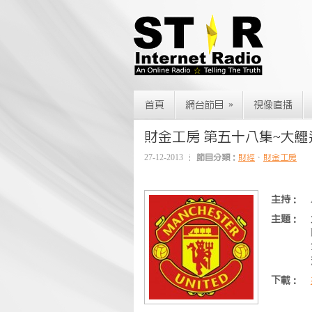
»
首頁
網台節目
視像直播
財金工房 第五十八集~大
27-12-2013
節目分類：
財經
、
財金工房
主持：
主題：
下載：