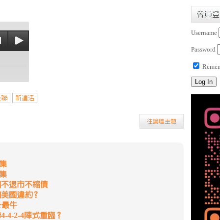
會員登
Username
Password
Remem
曼聯
祈連活
往論壇主題
集
集
國不退市不縮債
如美國違約？
r最牛
-4-2-4陣式重臨？