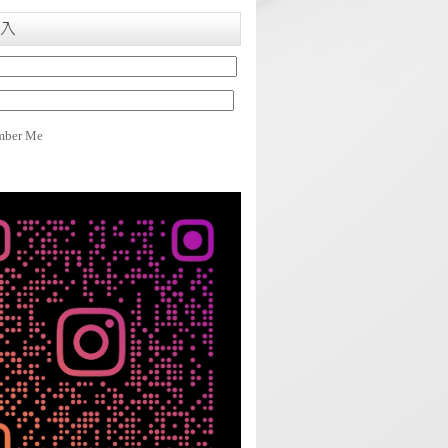
入
ber Me