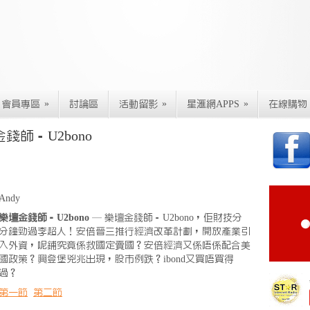
»
»
»
會員專區
討論區
活動留影
星滙網APPS
在線購物
錢師－U2bono
Andy
樂壇金錢師－U2bono
— 樂壇金錢師－U2bono，佢財技分
分鐘勁過李超人！安倍晉三推行經濟改革計劃，開放產業引
入外資，呢鋪究竟係救國定賣國？安倍經濟又係唔係配合美
國政策？興登堡兇兆出現，股市例跌？ibond又買唔買得
過？
第一節
第二節