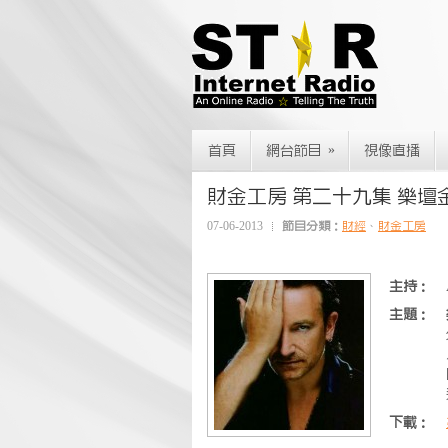
»
首頁
網台節目
視像直播
財金工房 第二十九集 樂壇金
07-06-2013
節目分類：
財經
、
財金工房
主持：
主題：
下載：