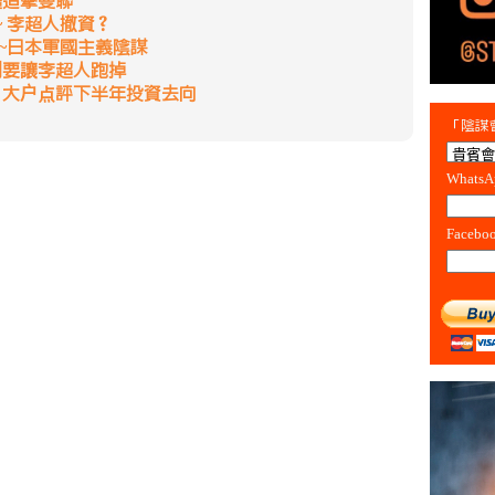
鱷追擊曼聯
~ 李超人撤資？
集~日本軍國主義陰謀
别要讓李超人跑掉
 大户点評下半年投資去向
「陰謀會
Whats
Facebo