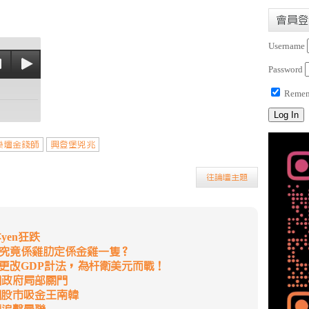
會員登
Username
Password
Remem
樂壇金錢師
興登堡兇兆
往論壇主題
yen狂跌
佳究竟係雞肋定係金雞一隻？
更改GDP計法，為杆衛美元而戰！
國政府局部關門
洲股市吸金王南韓