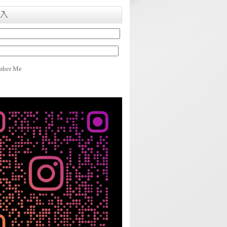
入
ber Me