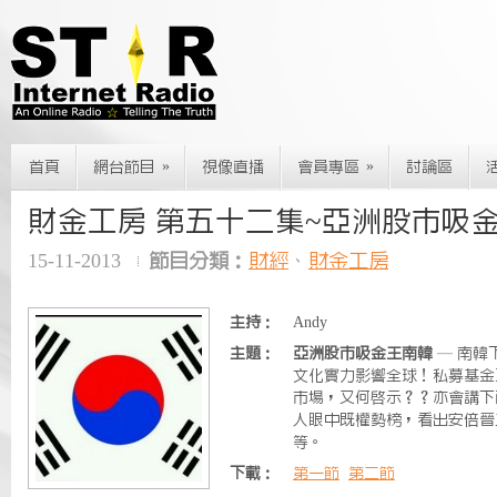
»
»
首頁
網台節目
視像直播
會員專區
討論區
財金工房 第五十二集~亞洲股市吸
15-11-2013
節目分類：
財經
、
財金工房
主持：
Andy
主題：
亞洲股市吸金王南韓
— 南韓
文化實力影響全球！私募基金巨
市場，又何啟示？？亦會講下
人眼中既權勢榜，看出安倍晉三既
等。
下載：
第一節
第二節