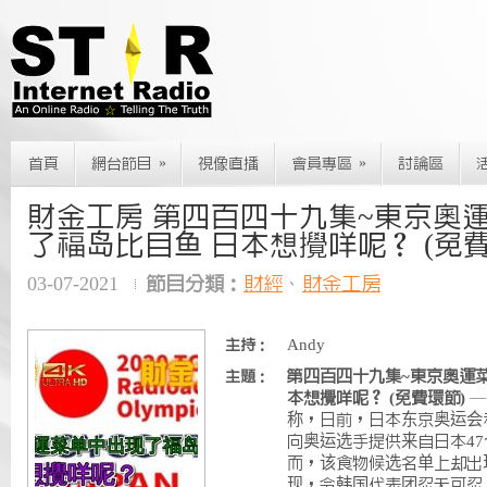
»
»
首頁
網台節目
視像直播
會員專區
討論區
財金工房 第四百四十九集~東京奧
了福岛比目鱼 日本想攪咩呢？ (免費
03-07-2021
節目分類：
財經
、
財金工房
Andy
主持：
第四百四十九集~東京奧運
主題：
本想攪咩呢？ (免費環節)
—
称，日前，日本东京奥运会
向奥运选手提供来自日本4
而，该食物候选名单上却出
现，令韩国代表团忍无可忍