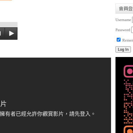
會員登
Username
Password
Remem