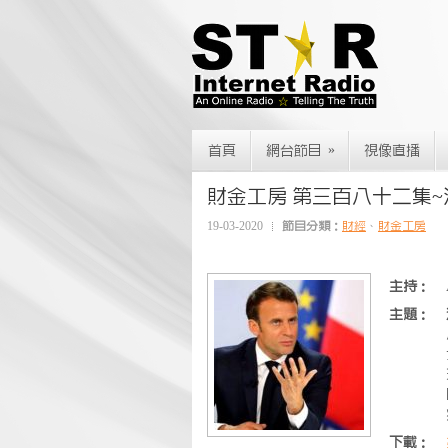
»
首頁
網台節目
視像直播
財金工房 第三百八十二集~法
19-03-2020
節目分類：
財經
、
財金工房
主持：
主題：
下載：