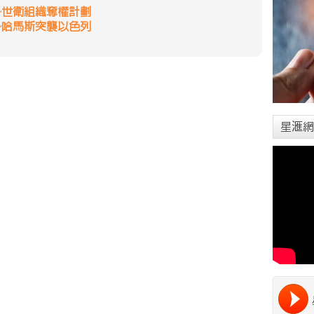
~世衛組織奪權計劃
~哈馬斯突襲以色列
星滙網