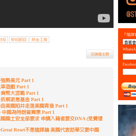
「陰謀會
財經
財經節目
財金工房
Whats
往論壇主題
Facebo
勢美元 Part 1
戲 Part 1
幣大混戰 Part 1
解派息基金 Part 1
美國陷井走進美國背後 Part 1
中國為特朗普買票 Part 1
國國土安全部要求 申請入籍者要交DNA (免費環
reat Reset不是陰謀論 美國代表訪華又要中國