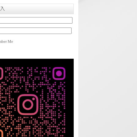
入
ber Me