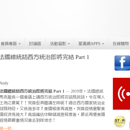
»
»
»
會員專區
討論區
活動留影
星滙網APPS
在線購物
國總統話西方統治即將完結 Part 1
Andy
法國總統話西方統治即將完結 Part 1
— 2019年，法國總統
馬克龍係一個會議上講西方統治即將完結既說話，令在場人
士為之震驚？！究竟佢具體講左咩呢？過往西方國家統治全
球既時段，又係幾多年？美國極速再減息，究竟疫情衝擊美
國經濟有幾大？高盛繼估中聯儲減息程度後，最近再爆美國
疫情最嚴重情況會去到咩地步！
第一節