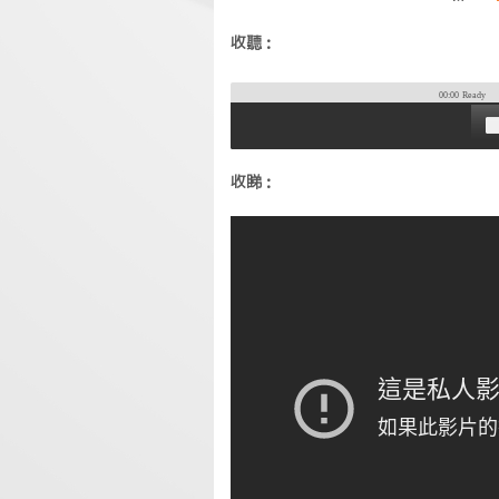
收聽：
00:00
Ready
收睇：