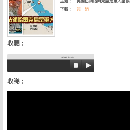
主題：
美國佔領哈爾克島是重大錯誤
下載：
第一節
收聽：
00:00
Ready
收睇：