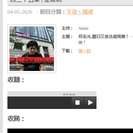
04-05-2026
節目分類：
午夜。騷佬
主持：
Adam
主題：
何志光,聽日又係法庭見喇！
喇！
下載：
第一節
收聽：
00:00
Ready
收睇：