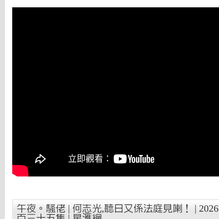
午夜。騷佬 | 何志光,聽日又係法庭見喇！ | 2026
百三十五集 | 星滙網