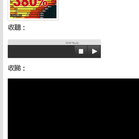
收聽：
00:00
Ready
收睇：