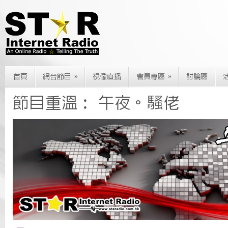
»
»
首頁
網台節目
視像直播
會員專區
討論區
節目重溫： 午夜。騷佬