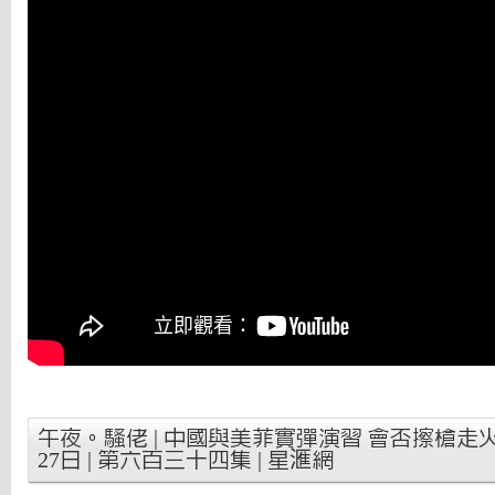
午夜。騷佬 | 中國與美菲實彈演習 會否擦槍走火？ 
27日 | 第六百三十四集 | 星滙網