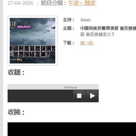
27-04-2026
節目分類：
午夜。騷佬
主持：
Adam
主題：
中國與美菲實彈演習 會否擦
習 會否擦槍走火？
下載：
第一節
收聽：
00:00
Ready
收睇：