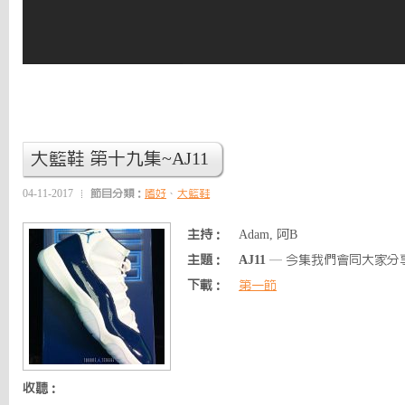
大籃鞋 第十九集~AJ11
04-11-2017
節目分類：
嗜好
、
大籃鞋
主持：
Adam, 阿B
主題：
AJ11
— 今集我們會同大家分享
下載：
第一節
收聽：