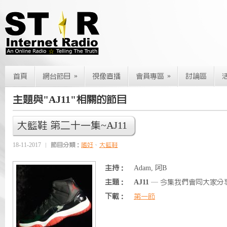
»
»
首頁
網台節目
視像直播
會員專區
討論區
主題與"AJ11"相關的節目
大籃鞋 第二十一集~AJ11
18-11-2017
節目分類：
嗜好
、
大籃鞋
主持：
Adam, 阿B
主題：
AJ11
— 今集我們會同大家分享
下載：
第一節