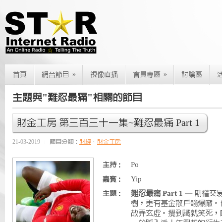
»
»
首頁
網台節目
視像直播
會員專區
討論區
主題與"難忍最痛"相關的節目
財金工房 第三百三十一集~難忍最痛 Part 1
21-03-2019
節目分類：
財經
、
財金工房
Po
主持：
Yip
嘉賓：
難忍最痛 Part 1
— 期權交
主題：
樹，更有基金散戶輸爆廠。
故弄玄虛。攪到識就笑死，唔