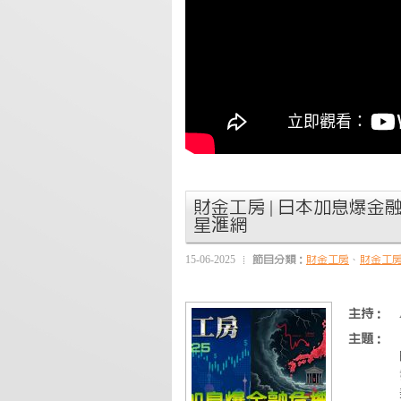
財金工房 | 日本加息爆金融危機 
星滙網
15-06-2025
節目分類：
財金工房
、
財金工
主持：
主題：