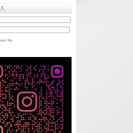
入
ber Me