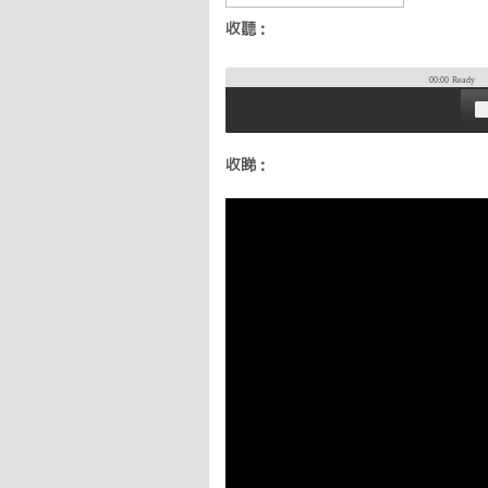
收聽：
00:00
Ready
收睇：