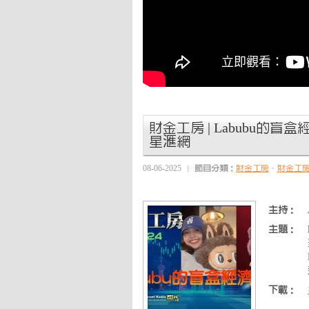
財金工房 | Labubu的盲盒經濟
星滙網
08-06-2025
節目分類：
財金工房
、
財金工
主持：
主題：
下載：