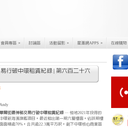
»
»
»
會員專區
討論區
活動留影
星滙網APPS
在線購物
交易行破中環租賃紀錄 | 第六百二十六
房
Andy
華爾街最神秘交易行破中環租賃紀錄
— 恒地2021年投得的
中環新海濱旗艦項目，最近租出第一期六層樓面，佔該期樓
面面積逾70%，合共逾22.3萬平方呎，創下中環核心商業區