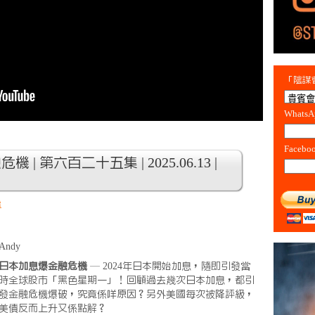
「陰謀會
Whats
Facebo
| 第六百二十五集 | 2025.06.13 |
房
Andy
日本加息爆金融危機
— 2024年日本開始加息，隨即引發當
時全球股市「黑色星期一」！回顧過去幾次日本加息，都引
發金融危機爆破，究竟係咩原因？另外美國每次被降評級，
美債反而上升又係點解？