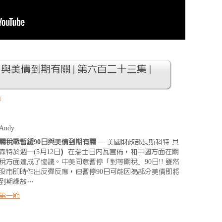
日與美債到期有關 | 第六百二十三集 |
房
Andy
關稅戰暫緩90日與美債到期有關
— 美國財政部長斯科特·貝
森特於週一(5月12日）在瑞士日內瓦宣佈，和中國方面在關
稅方面達成了協議。中美同意暫停「對等關稅」90日!! 雖然
股市即時作出反彈反應，但暫停90日可能因為部分美債即將
到期緣故…
第一節