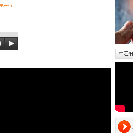
第一節
星滙網