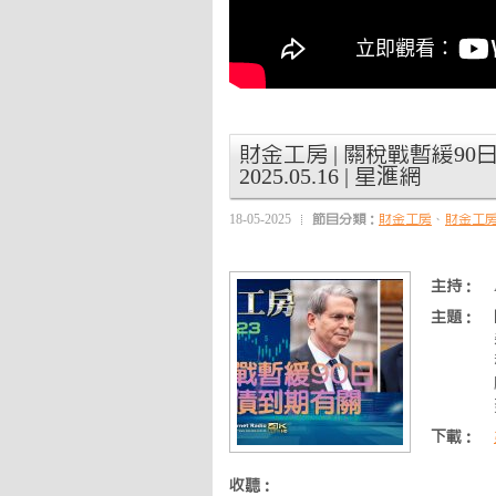
財金工房 | 關稅戰暫緩90
2025.05.16 | 星滙網
18-05-2025
節目分類：
財金工房
、
財金工
主持：
主題：
下載：
收聽：