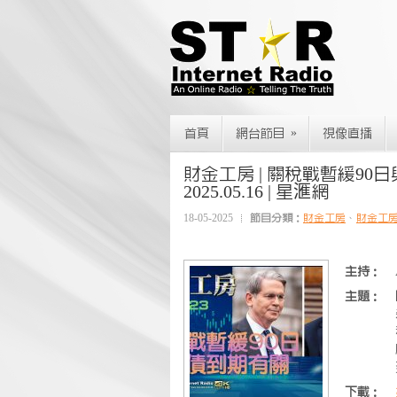
»
首頁
網台節目
視像直播
財金工房 | 關稅戰暫緩90日
2025.05.16 | 星滙網
18-05-2025
節目分類：
財金工房
、
財金工
主持：
主題：
下載：