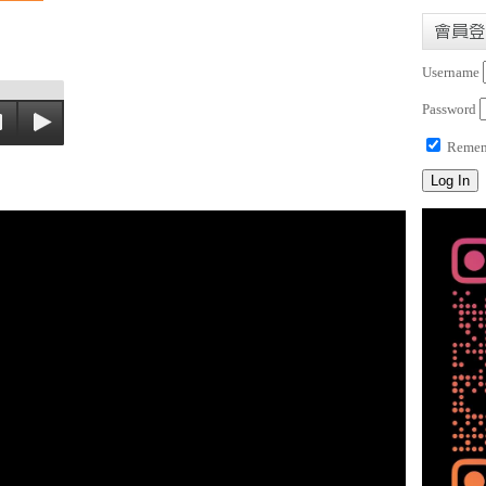
會員登
Username
Password
Remem