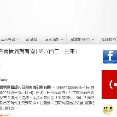
»
»
»
會員專區
討論區
活動留影
星滙網APPS
在線購物
與美債到期有關 | 第六百二十三集 |
房
Andy
關稅戰暫緩90日與美債到期有關
— 美國財政部長斯科特·貝
森特於週一(5月12日）在瑞士日內瓦宣佈，和中國方面在關
稅方面達成了協議。中美同意暫停「對等關稅」90日!! 雖然
股市即時作出反彈反應，但暫停90日可能因為部分美債即將
到期緣故…
第一節