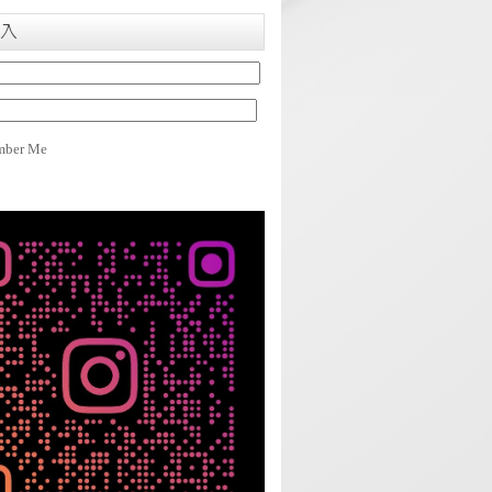
入
ber Me