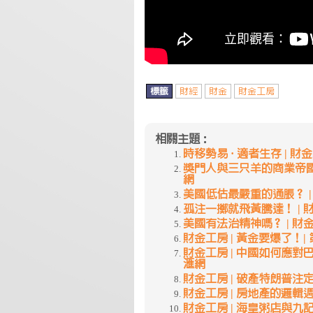
標籤
財經
財金
財金工房
相關主題：
時移勢易 · 適者生存 | 財金工
獎門人與三只羊的商業帝國 | 財
網
美國低估最嚴重的通脹？ | 財金
孤注一擲就飛黃騰達！ | 財金工房
美國有法治精神嗎？ | 財金工房 
財金工房 | 黃金要爆了！| 第六
財金工房 | 中國如何應對巴拿馬
滙網
財金工房 | 破產特朗普注定失敗 
財金工房 | 房地產的邏輯週期看
財金工房 | 海皇粥店與九記