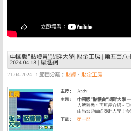
中國版”骷髏會”湖畔大學| 財金工房 | 第五百八十
2024.04.18 | 星滙網
21-04-2024
節目分類：
財經
、
財金工房
Andy
主持：
中國版”骷髏會”湖畔大學
—
主題：
人所熟悉，再無需介紹。但
由馬雲領軍的湖畔大學！今
第一節
下載：