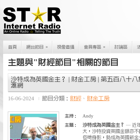
»
»
首頁
網台節目
視像直播
會員專區
討論區
主題與"財經節目"相關的節目
沙特成為英國金主？ | 財金工房 | 第五百八十八集 | 2
滙網
16-06-2024
節目分類：
財經
、
財金工房
Andy
主持：
沙特成為英國金主？
— 近
主題：
大，沙特投資英國金額亦不
佢哋身影，勢成為英國新金