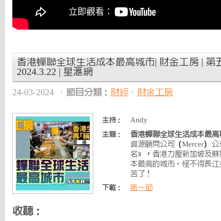
香港蟬聯全球生活成本最高城市| 財金工房 | 第
2024.3.22 | 星滙網
24-03-2024
節目分類：
財經
、
財金工房
Andy
主持：
香港蟬聯全球生活成本最高城
主題：
資源顧問公司（Mercer）
名》，香港力壓新加坡及蘇
本最高的城市。怪不得長江
苦了！
第一節
下載：
收聽：