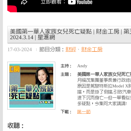
美國第一華人家族女兒死亡疑點 | 財金工房 | 第
2024.3.14 | 星滙網
17-03-2024
節目分類：
財經
、
財金工房
Andy
主持：
美國第一華人家族女兒死亡疑點
主題：
月福茂集團董事長兼行政總
原因是駕駛特斯拉Model
擋，而是掛了倒擋,引致汽
速下沉而身亡…但一單看似
多疑點，今集同大家講講!
第一節
下載：
收聽：