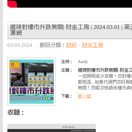
撤辣對樓市升跌無關| 財金工房 | 2024.03.01 |
滙網
03-03-2024
節目分類：
財經
、
財金工房
Andy
主持：
撤辣對樓市升跌無關| 財金
主題：
一如預期減少派糖，亦對樓
都慳返.. 地產代理們亦好興
無關！而呢次係唔係樓市真
第一節
下載：
收聽：
00:00
Ready