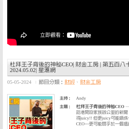
杜拜王子背後的神秘CEO| 財金工房 | 第五百八十
2024.05.02| 星滙網
05-05-2024
節目分類：
財經
、
財金工房
Andy
主持：
杜拜王子背後的神秘CEO
—
主題：
訪港開設家族辦公室的新聞
得juicy!! 但更juicy
CEO…更可能關乎於一個搵