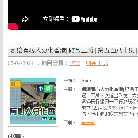
別讓有心人分化香港| 財金工房 | 第五百八十集 | 202
07-04-2024
節目分類：
財經
、
財金工房
Andy
主持：
別讓有心人分化香港| 財金
主題：
過二百萬人次進出入境，大多
透過長假振興一下經濟既希
成立”店舖執笠關注組”，
港，但小心呢啲言論會俾有
第一節
下載：
收聽：