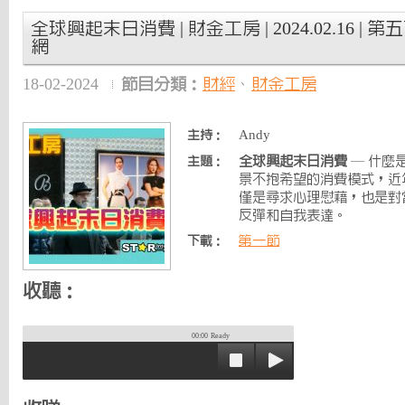
全球興起末日消費 | 財金工房 | 2024.02.16 | 第
網
18-02-2024
節目分類：
財經
、
財金工房
Andy
主持：
全球興起末日消費
— 什麼
主題：
景不抱希望的消費模式，近
僅是尋求心理慰藉，也是對
反彈和自我表達。
第一節
下載：
收聽：
00:00
Ready