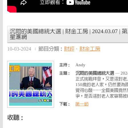
沉悶的美國總統大選 | 財金工房 | 2024.03.07 |
星滙網
10-03-2024
節目分類：
財經
、
財金工房
Andy
主持：
沉悶的美國總統大選
— 2
主題：
正式挑戰拜登，又是這對老
150歲的老人家，仍然要
覺得心酸⋯⋯全個美國竟然
爭，是否這對老人家容易被Dee
第一節
下載：
收聽：