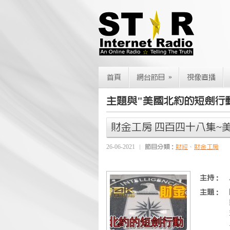
»
首頁
網台節目
視像直播
主題與"美國北約的短劍行
財金工房 四百四十八集~美
26-06-2021
節目分類：
財經
、
財金工房
主持：
主題：