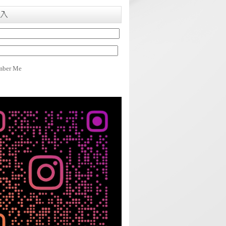
入
ber Me