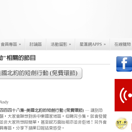
»
»
»
會員專區
討論區
活動留影
星滙網APPS
在線購物
動"相關的節目
國北約的短劍行動 (免費環節)
Andy
四百四十八集~美國北約的短劍行動 (免費環節)
— 講到恐
襲，大家會聯想到係中東國家地區，但睇完今集，就會發覺
並非大家所想咁簡單，甚至呢方面始祖亦並非佢地！另外會
員專區，分享下蘋果日報結束感受。